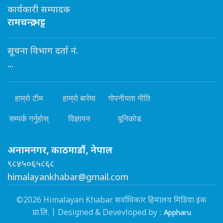
कार्यकारी सम्पादक
रामचन्द्र भट्ट
सूचना विभाग दर्ता नं.
...
हाम्रो टीम
हाम्रो बारेमा
गोपनीयता नीति
सम्पर्क गर्नुहोस्
विज्ञापन
यूनिकोड
अनामनगर, काठमाडौं, नेपाल
९८४५०६५८६८
himalayankhabar@gmail.com
©2026 Himalayan Khabar सर्वाधिकार हिमालय मिडिया इंक
Appharu
प्रा.लि. | Designed & Devevloped by :