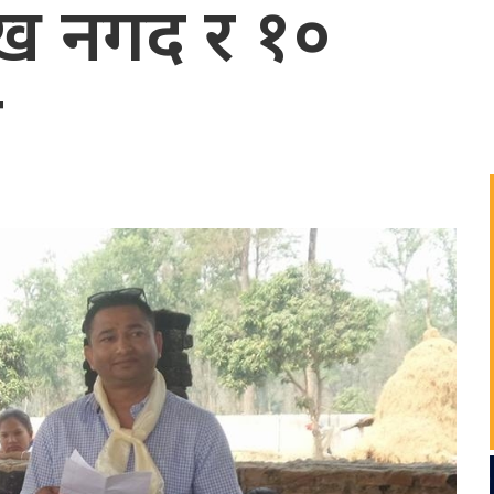
ख नगद र १०
न