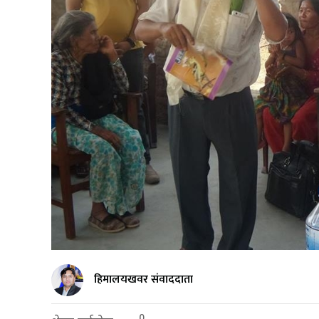
हिमालयखवर संवाददाता
0