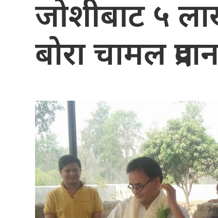
जोशीबाट ५ ला
बोरा चामल प्रदा