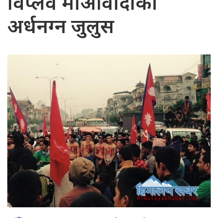
विप्लव माओवादीको
अर्धनग्न जुलुस