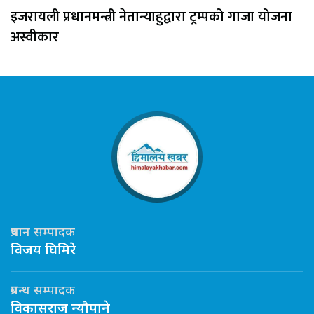
इजरायली प्रधानमन्त्री नेतान्याहुद्वारा ट्रम्पको गाजा योजना
अस्वीकार
प्रधान सम्पादक
विजय घिमिरे
प्रबन्ध सम्पादक
विकासराज न्यौपाने