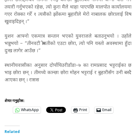
हामी छोराहरुको नाममा नभई कान्छी बुहारीको नाममा जग्गा पास गर्ने
तयारी गर्नुभएको रहेछ, त्यो कुरा मैले थाहा पाएपछि मालपोत कार्यालयमा
गएर रोक्का गरेँ १ त्यसैको झोंकमा बुहारीले मेरो नाबालक छोरालाई विष
खुवाइदिइन् ।”
युशन आफ्नो एकमात्र सन्तान भएको युवराजले बताउनुभयो । उहाँले
भन्नुभयो – “तीनवटी श्रीमतीको एउटा छोरा, त्यो पनि यस्तो अवस्थामा हुँदा
दुःख लागेर आउँछ ।”
स्थानीयवासीका अनुसार दोर्पाचिउरीडाँडा–७ का रामप्रसाद भट्टराईका छ
भाइ छोरा छन् । तीमध्ये कान्छा छोरा मोहन भट्टराई र बुहारीसँग उनी बस्दै
आएका छन् । रासस
शेयर गर्नुहोस:
WhatsApp
Print
Email
Related