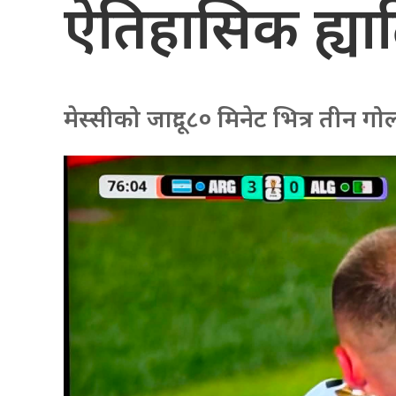
ऐतिहासिक ह्याट
मेस्सीको जादू: ८० मिनेट भित्र ती