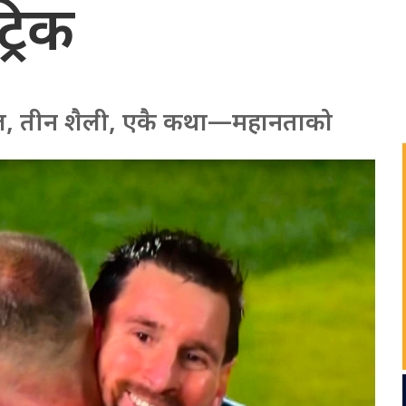
्रिक
न गोल, तीन शैली, एकै कथा—महानताको