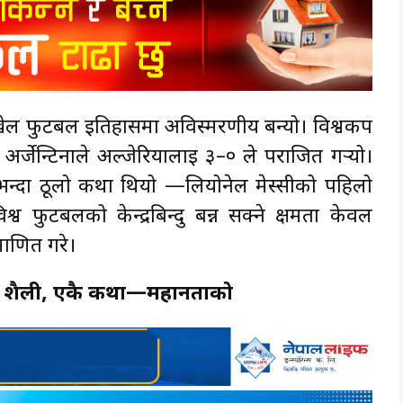
ेल फुटबल इतिहासमा अविस्मरणीय बन्यो। विश्वकप
र्जेन्टिनाले अल्जेरियालाई ३–० ले पराजित गर्‍यो।
 भन्दा ठूलो कथा थियो —लियोनेल मेस्सीको पहिलो
श्व फुटबलको केन्द्रबिन्दु बन्न सक्ने क्षमता केवल
माणित गरे।
 तीन शैली, एकै कथा—महानताको