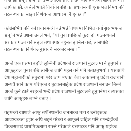
नै साझा छन् र हामी ती उम्मेदवारलाई जिताउन पनि सबैजना सहकार्य गरेर
लागेका छौँ, त्यसैले भोलि निर्वाचनपछि को प्रधानमन्त्री हुन्छ भन्ने विषय पनि
गठबन्धनको साझा निर्णयका आधारमा नै हुनेछ ।”
कांग्रेसभित्र पनि को प्रधानमन्त्री बन्ने भन्ने विषयमा विभिन्न चर्चा सुरु भएका
छन् नि भन्ने प्रश्नमा उनले भने, “यो चुनावपछिको कुरा हो, गठबन्धनले
सरकार गठन गर्न सहज तथा स्पष्ट बहुमत हासिल गर्छ, त्यसपछि
गठबन्धनको निर्णयअनुसार नै सरकार बन्छ ।”
अर्को एक प्रश्नमा उहाँले लुम्बिनी प्रदेशको राजधानी बुटवलमा नै हुनुपर्ने र
आफूहरुले चुनावपछि त्यसैका लागि पहल गर्ने पनि बताउनुभयो । यसअघि
देश महामारीको सङ्कटमा परेर ठप्प भएका बेला अकास्मात् प्रदेश राजधानी
अन्यत्रै सार्ने काम गरिएका र बुटवलबाहेक प्रदेश राजधानी बनाउन मिल्ने
अर्को कुनै ठाउँ नरहेको भन्दै प्रदेश राजधानी बुटवलमै हुनुपर्नेमा र त्यसका
लागि आफूहरु लाग्ने बताए ।
गृहमन्त्री खाणले आफू सधैँ स्थानीय जनताका माग र उनीहरुका
आवश्यकता बुझेर अघि बढ्ने गरेको र आफूले जहिले पनि रुपन्देहीको
विकासलाई प्राथमिकतामा राख्ने गरेकाले यसपटक पनि आफू यहाँका