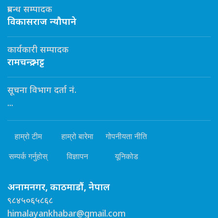
प्रबन्ध सम्पादक
विकासराज न्यौपाने
कार्यकारी सम्पादक
रामचन्द्र भट्ट
सूचना विभाग दर्ता नं.
...
हाम्रो टीम
हाम्रो बारेमा
गोपनीयता नीति
सम्पर्क गर्नुहोस्
विज्ञापन
यूनिकोड
अनामनगर, काठमाडौं, नेपाल
९८४५०६५८६८
himalayankhabar@gmail.com