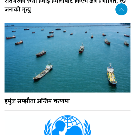
रातभरको रुसी हवाई हमलाबाट किएभ क्षेत्र प्रभावित, १७
जनाको मृत्यु
हर्मुज सम्झौता अन्तिम चरणमा