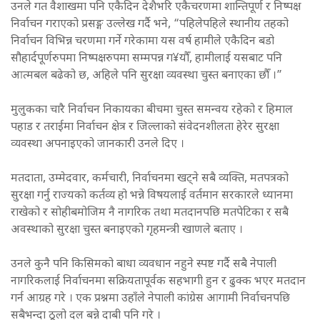
उनले गत वैशाखमा पनि एकैदिन देशैभरि एकैचरणमा शान्तिपूर्ण र निष्पक्ष
निर्वाचन गराएको प्रसङ्ग उल्लेख गर्दै भने, “पहिलेपहिले स्थानीय तहको
निर्वाचन विभिन्न चरणमा गर्ने गरेकामा यस वर्ष हामीले एकैदिन बडो
सौहार्दपूर्णरुपमा निष्पक्षरुपमा सम्मपन्न ग¥यौँ, हामीलाई यसबाट पनि
आत्मबल बढेको छ, अहिले पनि सुरक्षा व्यवस्था चुस्त बनाएका छौँ ।”
मुलुकका चारै निर्वाचन निकायका बीचमा चुस्त समन्वय रहेको र हिमाल
पहाड र तराईमा निर्वाचन क्षेत्र र जिल्लाको संवेदनशीलता हेरेर सुरक्षा
व्यवस्था अपनाइएको जानकारी उनले दिए ।
मतदाता, उम्मेदवार, कर्मचारी, निर्वाचनमा खट्ने सबै व्यक्ति, मतपत्रको
सुरक्षा गर्नु राज्यको कर्तव्य हो भन्ने विषयलाई वर्तमान सरकारले ध्यानमा
राखेको र सोहीबमोजिम नै नागरिक तथा मतदानपछि मतपेटिका र सबै
अवस्थाको सुरक्षा चुस्त बनाइएको गृहमन्त्री खाणले बताए ।
उनले कुनै पनि किसिमको बाधा व्यवधान नहुने स्पष्ट गर्दै सबै नेपाली
नागरिकलाई निर्वाचनमा सक्रियतापूर्वक सहभागी हुन र ढुक्क भएर मतदान
गर्न आग्रह गरे । एक प्रश्नमा उहाँले नेपाली कांग्रेस आगामी निर्वाचनपछि
सबैभन्दा ठूलो दल बन्ने दाबी पनि गरे ।