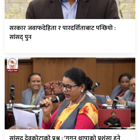
सरकार जवाफदेहिता र पारदर्शिताबाट पन्छियो :
सांसद् पुन
सांसद् देवकोटाको प्रश्न : ‘गगन थापाको प्रशंसा हुने