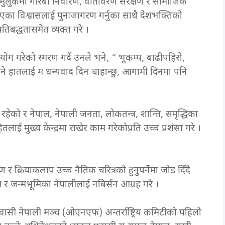
 मुलुकमा गरिबी निवारण, वातावरण संरक्षण र सामाजिक
ा विश्वासलाई पुनःजागरण गर्नुका साथै देशभक्तिको
प्रतिबद्धतासमेत व्यक्त गरे ।
ग गरेको स्मरण गर्दै उनले भने, “ भूकम्प, बाढीपहिरो,
 हातलाई म धन्यवाद दिन चाहान्छु, आगामी दिनमा पनि
्ट रहेको र नेपाल, नेपाली जनता, लोकतन्त्र, शान्ति, समृद्धिका
हितलाई मुख्य केन्द्रमा राखेर काम गरेकोप्रति उच्च प्रशंसा गरे ।
ण र क्रियाकलाप उच्च नैतिक चरित्रको हुनुपर्नेमा जोड दिँदै
ि र जन्मभूमिका नेपालीलाई नबिर्सन आग्रह गरे ।
रवासी नेपाली मञ्च (ओएनएफ) अन्तर्राष्ट्रिय कमिटीको पहिलो