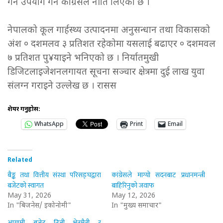
गर्न उपयोग गर्ने कांग्रेसले नीति लिएको छ ।
नेपालको कूल गार्हस्थ्य उत्पादनमा अनुसन्धान तथा विकासको
अंश ० दशमलव ३ प्रतिशत रहेकोमा यसलाई बढाएर ० दशमवल
७ प्रतिशत पु¥याइने भनिएको छ । निर्यातमुखी
डिजिटलाइजेशनलगायत सूचना सञ्चार क्षेत्रमा दुई लाख युवा
संलग्न गराइने उल्लेख छ । रासस
शेयर गर्नुहोस:
WhatsApp
Print
Email
Related
बैङ्क तथा वित्तीय संस्था परिसङ्घद्वारा
कांग्रेसले माग्यो सदनबाट प्रधानमन्त्री
बजेटको स्वागत
बाहिरिनुको जवाफ
May 31, 2026
May 12, 2026
In "बिजनेस/ इकोनोमी"
In "मुख्य समाचार"
आगामी बजेट निजी क्षेत्रमैत्री र