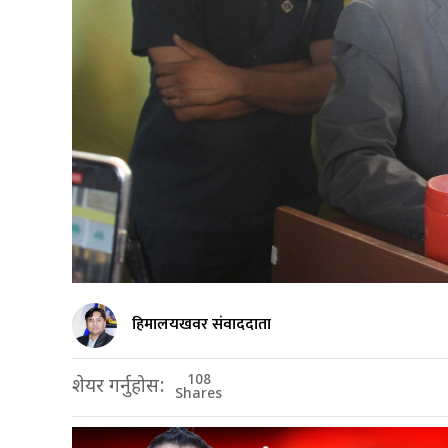
हिमालयखवर संवाददाता
108
शेयर गर्नुहोस:
Shares