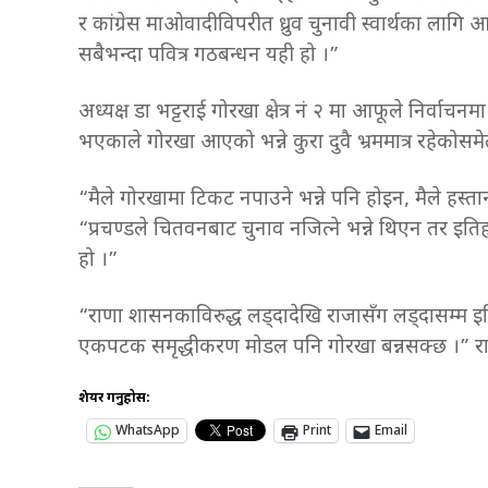
र कांग्रेस माओवादीविपरीत ध्रुव चुनावी स्वार्थका लागि आ
सबैभन्दा पवित्र गठबन्धन यही हो ।”
अध्यक्ष डा भट्टराई गोरखा क्षेत्र नं २ मा आफूले निर्वा
भएकाले गोरखा आएको भन्ने कुरा दुवै भ्रममात्र रहेकोस
“मैले गोरखामा टिकट नपाउने भन्ने पनि होइन, मैले हस्ता
“प्रचण्डले चितवनबाट चुनाव नजित्ने भन्ने थिएन तर इ
हो ।”
“राणा शासनकाविरुद्ध लड्दादेखि राजासँग लड्दासम्म 
एकपटक समृद्धीकरण मोडल पनि गोरखा बन्नसक्छ ।” 
शेयर गर्नुहोस:
WhatsApp
Print
Email