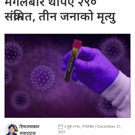
मंगलबार थपिए २९०
संक्रमित, तीन जनाको मृत्यु
हिमालयखवर
६ पुस २०७८, मंगलबार / December 21,
2021
संवाददाता