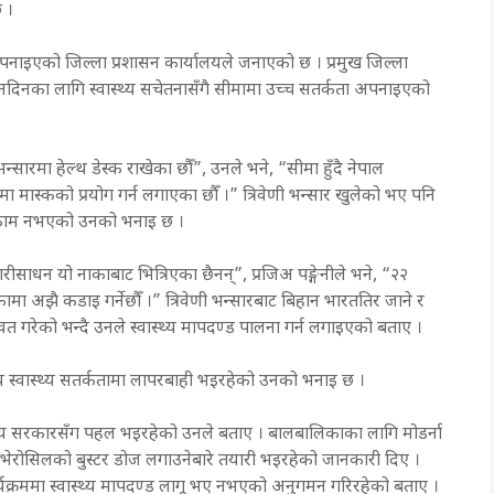
छ ।
 अपनाइएको जिल्ला प्रशासन कार्यालयले जनाएको छ । प्रमुख जिल्ला
िन नदिनका लागि स्वास्थ्य सचेतनासँगै सीमामा उच्च सतर्कता अपनाइएको
 भन्सारमा हेल्थ डेस्क राखेका छौँ”, उनले भने, “सीमा हुँदै नेपाल
ुपमा मास्कको प्रयोग गर्न लगाएका छौँ ।” त्रिवेणी भन्सार खुलेको भए पनि
ो काम नभएको उनको भनाइ छ ।
सवारीसाधन यो नाकाबाट भित्रिएका छैनन्”, प्रजिअ पङ्गेनीले भने, “२२
ाकामा अझै कडाइ गर्नेछौँ ।” त्रिवेणी भन्सारबाट बिहान भारततिर जाने र
वत गरेको भन्दै उनले स्वास्थ्य मापदण्ड पालना गर्न लगाइएको बताए ।
 स्वास्थ्य सतर्कतामा लापरबाही भइरहेको उनको भनाइ छ ।
ङ्घीय सरकारसँग पहल भइरहेको उनले बताए । बालबालिकाका लागि मोडर्ना
ाई भेरोसिलको बुस्टर डोज लगाउनेबारे तयारी भइरहेको जानकारी दिए ।
ार्यक्रममा स्वास्थ्य मापदण्ड लागू भए नभएको अनुगमन गरिरहेको बताए ।