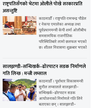
राष्ट्रपतिसँगको भेटमा ओलीले पोखे सरकारप्रति
असन्तुष्टि
काठमाडौँ । राष्ट्रपति रामचन्द्र पौडेल
र नेकपा एमालेका अध्यक्ष तथा
पूर्वप्रधानमन्त्री केपी शर्मा ओलीबीच
समसामयिक राजनीतिक
परिस्थितिबारे लामो छलफल भएको
छ। शीतल निवासमा शुक्रबार भएको
सालझण्डी–सन्धिखर्क–ढोरपाटन सडक निर्माणले
गति लिन्छ : मन्त्री लम्साल
काठमाडौँ । पूर्वाधार विकासमन्त्री
सुनील लम्सालले सालझण्डी–
सन्धिखर्क–ढोरपाटन सडक
आयोजनाको निर्माणले गति लिने
बताएका छन् । सालझण्डी–