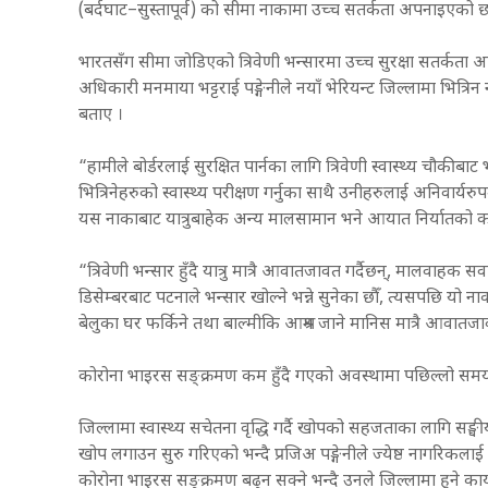
(बर्दघाट–सुस्तापूर्व) को सीमा नाकामा उच्च सतर्कता अपनाइएको 
भारतसँग सीमा जोडिएको त्रिवेणी भन्सारमा उच्च सुरक्षा सतर्कता
अधिकारी मनमाया भट्टराई पङ्गेनीले नयाँ भेरियन्ट जिल्लामा भित्र
बताए ।
“हामीले बोर्डरलाई सुरक्षित पार्नका लागि त्रिवेणी स्वास्थ्य चौकीबाट
भित्रिनेहरुको स्वास्थ्य परीक्षण गर्नुका साथै उनीहरुलाई अनिवार्यर
यस नाकाबाट यात्रुबाहेक अन्य मालसामान भने आयात निर्यातक
“त्रिवेणी भन्सार हुँदै यात्रु मात्रै आवातजावत गर्दैछन्, मालवाहक 
डिसेम्बरबाट पटनाले भन्सार खोल्ने भन्ने सुनेका छौँ, त्यसपछि यो न
बेलुका घर फर्किने तथा बाल्मीकि आश्रम जाने मानिस मात्रै आवातजा
कोरोना भाइरस सङ्क्रमण कम हुँदै गएको अवस्थामा पछिल्लो समय
जिल्लामा स्वास्थ्य सचेतना वृद्धि गर्दै खोपको सहजताका लागि स
खोप लगाउन सुरु गरिएको भन्दै प्रजिअ पङ्गेनीले ज्येष्ठ नागरिकल
कोरोना भाइरस सङ्क्रमण बढ्न सक्ने भन्दै उनले जिल्लामा हुने क