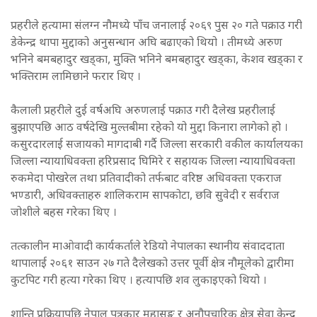
प्रहरीले हत्यामा संलग्न नौमध्ये पाँच जनालाई २०६९ पुस २० गते पक्राउ गरी
डेकेन्द्र थापा मुद्दाको अनुसन्धान अघि बढाएको थियो । तीमध्ये अरुण
भनिने बमबहादुर खड्का, मुक्ति भनिने बमबहादुर खड्का, केशव खड्का र
भक्तिराम लामिछाने फरार थिए ।
कैलाली प्रहरीले दुई वर्षअघि अरुणलाई पक्राउ गरी दैलेख प्रहरीलाई
बुझाएपछि आठ वर्षदेखि मुल्तबीमा रहेको यो मुद्दा किनारा लागेको हो ।
कसुरदारलाई सजायको मागदाबी गर्दै जिल्ला सरकारी वकील कार्यालयका
जिल्ला न्यायाधिवक्ता हरिप्रसाद घिमिरे र सहायक जिल्ला न्यायाधिवक्ता
रुकमेदा पोखरेल तथा प्रतिवादीको तर्फबाट वरिष्ठ अधिवक्ता एकराज
भण्डारी, अधिवक्ताहरु शालिकराम सापकोटा, छवि सुवेदी र सर्वराज
जोशीले बहस गरेका थिए ।
तत्कालीन माओवादी कार्यकर्ताले रेडियो नेपालका स्थानीय संवाददाता
थापालाई २०६१ साउन २७ गते दैलेखको उत्तर पूर्वी क्षेत्र नौमूलेको द्वारीमा
कुटपिट गरी हत्या गरेका थिए । हत्यापछि शव लुकाइएको थियो ।
शान्ति प्रक्रियापछि नेपाल पत्रकार महासङ्घ र अनौपचारिक क्षेत्र सेवा केन्द्र