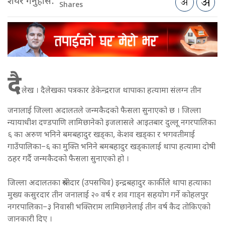
शेयर गर्नुहोस:
Shares
दै
लेख । दैलेखका पत्रकार डेकेन्द्रराज थापाका हत्यामा संलग्न तीन
जनालाई जिल्ला अदालतले जन्मकैदको फैसला सुनाएको छ । जिल्ला
न्यायाधीश दण्डपाणि लामिछानेको इजलासले आइतबार दुल्लू नगरपालिका
६ का अरुण भनिने बमबहादुर खड्का, केशव खड्का र भगवतीमाई
गाउँपालिका–६ का मुक्ति भनिने बमबहादुर खड्कालाई थापा हत्यामा दोषी
ठहर गर्दै जन्मकैदको फैसला सुनाएको हो ।
जिल्ला अदालतका श्रेस्तेदार (उपसचिव) इन्द्रबहादुर कार्कीले थापा हत्याका
मुख्य कसुरदार तीन जनालाई २० वर्ष र शव गाड्न सहयोग गर्ने कोहलपुर
नगरपालिका–३ निवासी भक्तिराम लामिछानेलाई तीन वर्ष कैद तोकिएको
जानकारी दिए ।