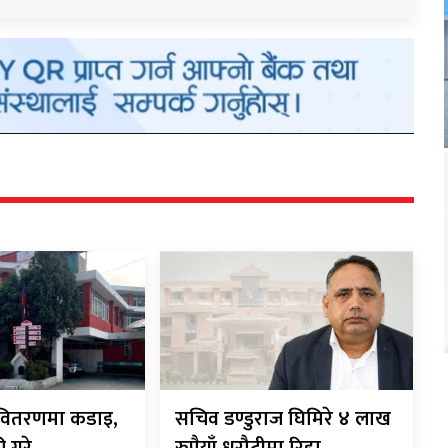
ी-वितरणमा कडाइ,
सचिव डण्डुराज घिमिरे ४ लाख