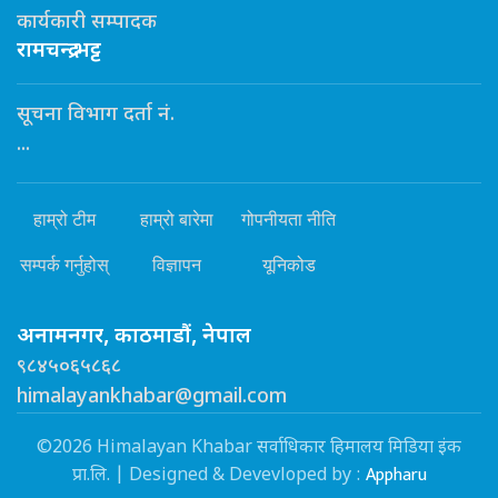
कार्यकारी सम्पादक
रामचन्द्र भट्ट
सूचना विभाग दर्ता नं.
...
हाम्रो टीम
हाम्रो बारेमा
गोपनीयता नीति
सम्पर्क गर्नुहोस्
विज्ञापन
यूनिकोड
अनामनगर, काठमाडौं, नेपाल
९८४५०६५८६८
himalayankhabar@gmail.com
©2026 Himalayan Khabar सर्वाधिकार हिमालय मिडिया इंक
Appharu
प्रा.लि. | Designed & Devevloped by :