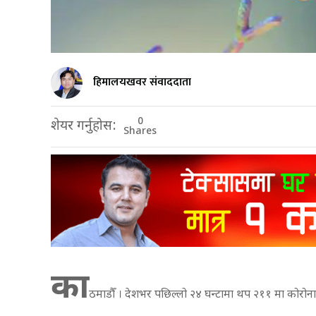
हिमालयखवर संवाददाता
0
शेयर गर्नुहोस:
Shares
का
ठमाडौँ । देशभर पछिल्लो २४ घन्टामा थप २११ मा कोरो