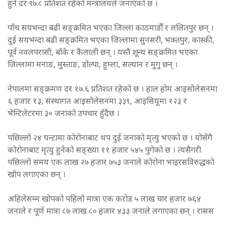
हुने दर ९७.८ प्रतिशत रहेको मन्त्रालयले जनाएको छ ।
पाँच सयभन्दा बढी सङ्क्रमित भएका जिल्ला काठमाडौँ र ललितपुर छन् ।
दुई सयभन्दा बढी सङ्क्रमित भएका जिल्लामा सुनसरी, भक्तपुर, कास्की,
पूर्व नवलपरासी, बाँके र कैलाली छन् । यस्तै शून्य सङ्क्रमित भएका
जिल्लामा मनाङ, मुस्ताङ, डोल्पा, हुम्ला, सल्यान र मुगु छन् ।
नेपालमा सङ्क्रमण दर १७.६ प्रतिशत रहेको छ । हाल होम आइसोलेसनमा
६ हजार १३, संस्थागत आइसोलेसनमा ३३९, आइसियूमा १२३ र
भेन्टिलेटरमा ३० जनाको उपचार हुँदैछ ।
पछिल्लो २४ घन्टामा कोरोनाबाट थप दुई जनाको मृत्यु भएको छ । योसँगै
कोरोनाबाट मृत्यु हुनेको सङ्ख्या ११ हजार ५४५ पुगेको छ । त्यसैगरी
पछिल्लो समय एक लाख २७ हजार ७५३ जनाले कोरोना भाइरसविरुद्धको
खोप लगाएका छन् ।
अहिलेसम्म खोपको पहिलो मात्रा एक करोड ५ लाख चार हजार ७६४
जनाले र पूर्ण मात्रा ८७ लाख ८० हजार ४३३ जनाले लगाएका छन् । रासस