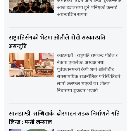
अमेरिकी ‘रिदम अफ चेन्ज’ टुरअन्तर्गत
आज ड्यालसमा हुने भनिएको कन्सर्ट
अप्रत्याशित रूपमा
राष्ट्रपतिसँगको भेटमा ओलीले पोखे सरकारप्रति
असन्तुष्टि
काठमाडौँ । राष्ट्रपति रामचन्द्र पौडेल र
नेकपा एमालेका अध्यक्ष तथा
पूर्वप्रधानमन्त्री केपी शर्मा ओलीबीच
समसामयिक राजनीतिक परिस्थितिबारे
लामो छलफल भएको छ। शीतल
निवासमा शुक्रबार भएको
सालझण्डी–सन्धिखर्क–ढोरपाटन सडक निर्माणले गति
लिन्छ : मन्त्री लम्साल