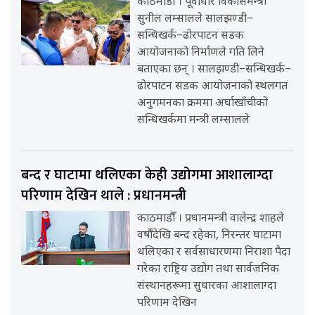
काठमाडौँ । पूर्वाधार विकासमन्त्री
सुनील लम्सालले सालझण्डी–
सन्धिखर्क–ढोरपाटन सडक
आयोजनाको निर्माणले गति लिने
बताएका छन् । सालझण्डी–सन्धिखर्क–
ढोरपाटन सडक आयोजनाको स्थलगत
अनुगमनका क्रममा अर्घाखाँचीको
सन्धिखर्कमा मन्त्री लम्सालले
बन्द र घाटामा थलिएका केही उद्योगमा आशालाग्दा
परिणाम देखिन थाले : प्रधानमन्त्री
काठमाडौँ । प्रधानमन्त्री वालेन्द्र शाहले
वर्षौंदेखि बन्द रहेका, निरन्तर घाटामा
थलिएका र सर्वसाधारणमा निराशा पैदा
गरेका राष्ट्रिय उद्योग तथा सार्वजनिक
संस्थानहरूमा सुधारका आशालाग्दा
परिणाम देखिन