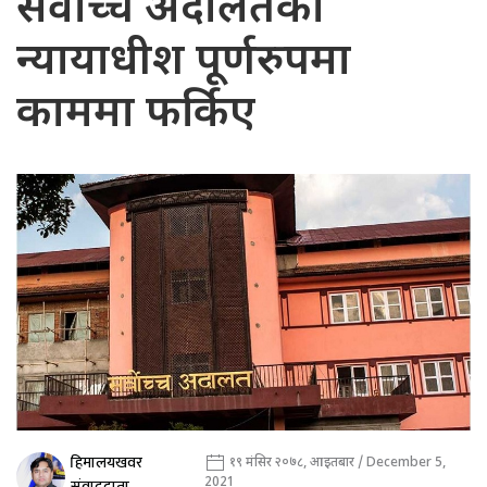
सर्वोच्च अदालतका
न्यायाधीश पूर्णरुपमा
काममा फर्किए
हिमालयखवर
१९ मंसिर २०७८, आइतबार / December 5,
2021
संवाददाता