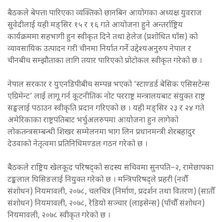
बैठकले बेपत्ता पारिएका व्यक्तिको छानबिन आयोगका अध्यक्ष युवराज
सुवेदीलाई यही मङ्सिर १५ र १६ गते आयोजना हुने अन्तर्राष्ट्रिय
कार्यक्रममा सहभागी हुन स्वीकृत दिने तथा हेलेज (प्रशोधित घाँस) को
व्यावसायिक उत्पादन गरी चीनमा निर्यात गर्ने उद्देश्यअनुरुप नेपाल र
चीनबीच सम्झौताका लागि तयार पारिएको प्रोटोकल स्वीकृत गरेको छ ।
नेपाल सरकार र युएनडिपीबीच सम्पन्न भएको ‘स्टाण्डर्ड बेसिक एसिसटेन्स
एग्रिमेन्ट’ लाई लागू गर्न कूटनीतिक नोट परराष्ट्र मन्त्रालयबाट संयुक्त राष्ट्र
सङ्घलाई पठाउन स्वीकृति प्रदान गरिएको छ । यही मङ्सिर २३ र २४ गते
अमेरिकाका राष्ट्रपतिबाट भर्चुअलरुपमा आयोजना हुन लागेको
लोकतन्त्रसम्बन्धी शिखर सम्मेलनमा भाग लिन प्रधानमन्त्री शेरबहादुर
देउवाको नेतृत्वमा प्रतिनिधिमण्डल गठन गरेको छ ।
बैठकले राष्ट्रिय खेलकूद परिषद्को सदस्य सचिवमा सुनपति–२, रामेछापका
टङ्कलाल घिसिङलाई नियुक्त गरेको छ । मन्त्रिपरिषद्ले प्रहरी (नवौँ
संशोधन) नियमावली, २०७८, चलचित्र (निर्माण, प्रदर्शन तथा वितरण) (सातौँ
संशोधन) नियमावली, २०७८, रेडियो सञ्चार (लाइसेन्स) (पाँचौँ संशोधन)
नियमावली, २०७८ स्वीकृत गरेको छ ।