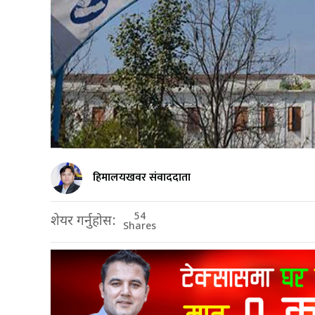
हिमालयखवर संवाददाता
54
शेयर गर्नुहोस:
Shares