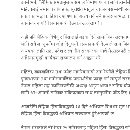
उनले भने, “लैङ्गिक समतामुलक समाज निर्माण गर्नका लागि हामीले स
महिलालाई समान वंशीय हक, सुरक्षित मातृत्व र प्रजननसम्बन्धी हक
प्रकारका भेद्भाव, हिंसा र शोषणको अन्त्य गर्न सबै प्रकारका भेद्
कार्यान्वयन गरिने प्रधानमन्त्री देउवाले उल्लेख गरे ।
अझै पनि लैङ्गिक विभेद् र हिंसालाई बढवा दिने सामाजिक संरचनागत 
लागि सबै लाग्नुपर्नेमा जोड दिनुभयो । प्रधानमन्त्री देउवाले सामा
अन्त्यका लागि सङ्घ, प्रदेश र स्थानीय सरकारका साथै गैरसरकारी सङ
अभियानमुखी कार्यक्रम सञ्चालन गर्न आह्वान गरे ।
महिला, बालबालिका तथा ज्येष्ठ नागरिकमन्त्री उमा रेग्मीले लैङ्गिक 
पुनःस्थापना तथा मनोसामाजिक परामर्शसेवा प्रवाह गर्न सम्पूर्ण स
नेपाल महिला सङ्घ क्रान्तिकारीकी अध्यक्ष अमृता थापा र राष्ट्र
लागि आ–आफ्नो ठाउँबाट सक्रियताका साथ लाग्नुपर्नेमा जोड दिए 
आजदेखि लैङ्गिक हिंसाविरुद्धको १६ दिने अभियान विश्वभर सुरु भए
लैङ्गिक हिंसा विरुद्धको अभियान सञ्चालन हुँदैआएको छ ।
नेपाल सरकारले नोभेम्बर २५ तारिखलाई महिला हिंसा विरुद्धको रा