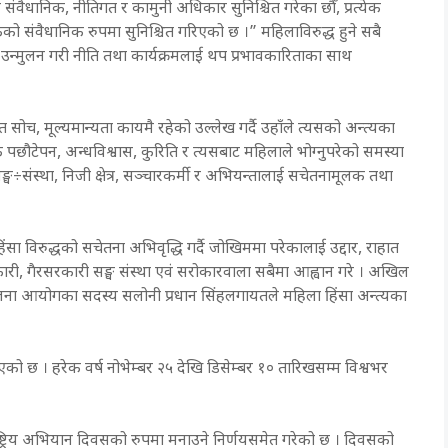
ंवैधानिक, नीतिगत र कामुनी अधिकार सुनिश्चित गरेका छौँ, प्रत्येक
को संवैधानिक रुपमा सुनिश्चित गरिएको छ ।” महिलाविरुद्ध हुने सबै
भाव उन्मुलन गरी नीति तथा कार्यक्रमलाई थप प्रभावकारिताका साथ
सोच, मूल्यमान्यता कायमै रहेको उल्लेख गर्दै उहाँले त्यसको अन्त्यका
जिक पछौटेपन, अन्धविश्वास, कुरिति र त्यसबाट महिलाले भोग्नुपरेको समस्या
्घ÷संस्था, निजी क्षेत्र, सञ्चारकर्मी र अभियन्तालाई सचेतनामूलक तथा
हिंसा विरुद्धको सचेतना अभिवृद्धि गर्दै जोखिममा परेकालाई उद्दार, राहात
रकारी, गैरसरकारी सङ्घ संस्था एवं सरोकारवाला सबैमा आह्वान गरे । अखिल
िय योजना आयोगका सदस्य सलोनी प्रधान सिंहलगायतले महिला हिंसा अन्त्यका
।
को छ । हरेक वर्ष नोभेम्बर २५ देखि डिसेम्बर १० तारिखसम्म विश्वभर
ष्ट्रिय अभियान दिवसको रुपमा मनाउने निर्णयसमेत गरेको छ । दिवसको