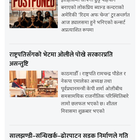
इतिहासमा आफ्नो छुट्टै पहिचान
बनाएको लोकप्रिय ब्यान्ड कन्दराको
अमेरिकी ‘रिदम अफ चेन्ज’ टुरअन्तर्गत
आज ड्यालसमा हुने भनिएको कन्सर्ट
अप्रत्याशित रूपमा
राष्ट्रपतिसँगको भेटमा ओलीले पोखे सरकारप्रति
असन्तुष्टि
काठमाडौँ । राष्ट्रपति रामचन्द्र पौडेल र
नेकपा एमालेका अध्यक्ष तथा
पूर्वप्रधानमन्त्री केपी शर्मा ओलीबीच
समसामयिक राजनीतिक परिस्थितिबारे
लामो छलफल भएको छ। शीतल
निवासमा शुक्रबार भएको
सालझण्डी–सन्धिखर्क–ढोरपाटन सडक निर्माणले गति