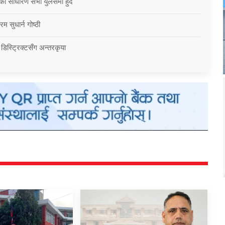
को साधारण सभा युलेसमा हुँदै
म सुधार्न गोष्ठी
 डिस्ट्रिक्टसँग अन्तरकृया