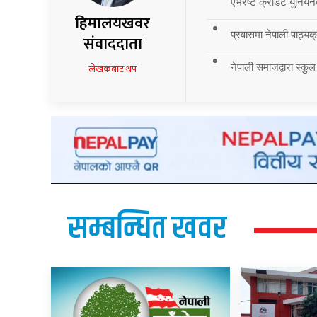
एभरेष्ट क्रेडिट युनियन
हिमालयखवर
प्रवासमा नेपाली पाठ्यक्र
संवाददाता
नेपाली समाजद्वारा स्कुल
लेखकबाट थप
सम्बन्धित खवर