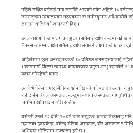
पहिले लक्षित वर्गलाई मात्र लगाउँदै आएको खोप अहिले १८ वर्षभन
जनसङ्ख्या मन्त्रालयका सहप्रवक्ता डा समीरकुमार अधिकारीले 
लगाउन थालिएको जानकारी दिए ।
उनले यसअघि खोप लगाउन छुटेका सबैलाई खोप केन्द्रमा गई खोप ल
चैतमसान्तसम्म लक्षित सबैलाई खोप लगाउने लक्ष्य राखेको छ । द
अहिलेसम्म कुल जनसङ्ख्याको ३० प्रतिशत जनसङ्ख्यालाई पहिलो मात
। काठमाडौँ जिल्ला स्वास्थ्य कार्यालयका प्रमुख शम्भु काफ्लेले १
प्रदान गरिरहेको बताए ।
उनले भेरोसेल र एस्ट्राजेनिका खोप दिइसकेको बताए । उनका अनुसार
शहीद मेमोरियल अस्पताल, बल्खुमा बयोधा अस्पताल, गोगंबुस्थित नया
नियमित खोप प्रदान गरिरहेको छ ।
यसैगरी उनले १२ देखि १७ वर्ष उमेर समूहका बालबालिकालाई प
गङ्गालाल हृदयकेन्द्र, वीरेन्द्र सैनिक अस्पताल, वीर अस्पता
अभियान भोलिसम्म सञ्चालन हुने छ ।