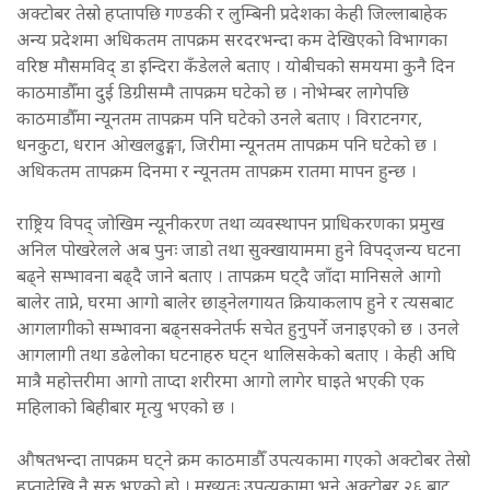
अक्टोबर तेस्रो हप्तापछि गण्डकी र लुम्बिनी प्रदेशका केही जिल्लाबाहेक
अन्य प्रदेशमा अधिकतम तापक्रम सरदरभन्दा कम देखिएको विभागका
वरिष्ठ मौसमविद् डा इन्दिरा कँडेलले बताए । योबीचको समयमा कुनै दिन
काठमाडौँमा दुई डिग्रीसम्मै तापक्रम घटेको छ । नोभेम्बर लागेपछि
काठमाडौँमा न्यूनतम तापक्रम पनि घटेको उनले बताए । विराटनगर,
धनकुटा, धरान ओखलढुङ्गा, जिरीमा न्यूनतम तापक्रम पनि घटेको छ ।
अधिकतम तापक्रम दिनमा र न्यूनतम तापक्रम रातमा मापन हुन्छ ।
राष्ट्रिय विपद् जोखिम न्यूनीकरण तथा व्यवस्थापन प्राधिकरणका प्रमुख
अनिल पोखरेलले अब पुनः जाडो तथा सुक्खायाममा हुने विपद्जन्य घटना
बढ्ने सम्भावना बढ्दै जाने बताए । तापक्रम घट्दै जाँदा मानिसले आगो
बालेर ताप्ने, घरमा आगो बालेर छाड्नेलगायत क्रियाकलाप हुने र त्यसबाट
आगलागीको सम्भावना बढ्नसक्नेतर्फ सचेत हुनुपर्ने जनाइएको छ । उनले
आगलागी तथा डढेलोका घटनाहरु घट्न थालिसकेको बताए । केही अघि
मात्रै महोत्तरीमा आगो ताप्दा शरीरमा आगो लागेर घाइते भएकी एक
महिलाको बिहीबार मृत्यु भएको छ ।
औषतभन्दा तापक्रम घट्ने क्रम काठमाडौँ उपत्यकामा गएको अक्टोबर तेस्रो
हप्तादेखि नै सुरु भएको हो । मुख्यतः उपत्यकामा भने अक्टोबर २६ बाट