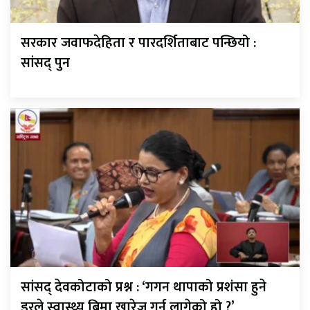
सरकार जवाफदेहिता र पारदर्शिताबाट पन्छियो :
सांसद् पुन
सांसद् देवकोटाको प्रश्न : ‘गगन थापाको प्रशंसा हुने
डरले स्वास्थ्य बिमा खारेज गर्न लागेको हो ?’