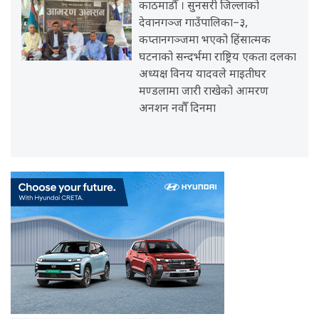
काठमाडौँ । सुनसरी जिल्लाको
देवानगञ्ज गाउँपालिका–३,
कप्तानगञ्जमा भएको हिंसात्मक
घटनाको सन्दर्भमा राष्ट्रिय एकता दलका
अध्यक्ष विनय यादवले माइतीघर
मण्डलामा जारी राखेको आमरण
अनशन नवौँ दिनमा