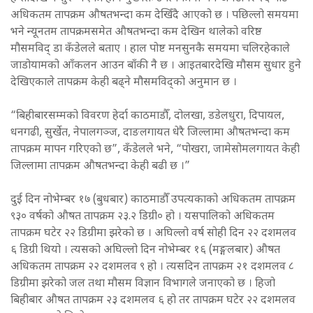
अधिकतम तापक्रम औषतभन्दा कम देखिँदै आएको छ । पछिल्लो समयमा
भने न्यूनतम तापक्रमसमेत औषतभन्दा कम देखिन थालेको वरिष्ठ
मौसमविद् डा कँडेलले बताए । हाल पोष्ट मनसुनकै समयमा चलिरहेकाले
जाडोयामको आँकलन आउन बाँकी नै छ । आइतबारदेखि मौसम सुधार हुने
देखिएकाले तापक्रम केही बढ्ने मौसमविद्को अनुमान छ ।
“बिहीबारसम्मको विवरण हेर्दा काठमाडौँ, दोलखा, डडेलधुरा, दिपायल,
धनगढी, सुर्खेत, नेपालगञ्ज, दाङलगायत धेरै जिल्लामा औषतभन्दा कम
तापक्रम मापन गरिएको छ”, कँडेलले भने, “पोखरा, जामेसोमलगायत केही
जिल्लामा तापक्रम औषतभन्दा केही बढी छ ।”
दुई दिन नोभेम्बर १७ (बुधबार) काठमाडौँ उपत्यकाको अधिकतम तापक्रम
९३० वर्षको औषत तापक्रम २३.२ डिग्री० हो । यसपालिको अधिकतम
तापक्रम घटेर २२ डिग्रीमा झरेको छ । अघिल्लो वर्ष सोही दिन २२ दशमलव
६ डिग्री थियो । त्यसको अघिल्लो दिन नोभेम्बर १६ (मङ्गलबार) औषत
अधिकतम तापक्रम २२ दशमलव ९ हो । त्यसदिन तापक्रम २१ दशमलव ८
डिग्रीमा झरेको जल तथा मौसम विज्ञान विभागले जनाएको छ । हिजो
बिहीबार औषत तापक्रम २३ दशमलव ६ हो तर तापक्रम घटेर २२ दशमलव