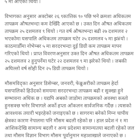
५ मा आएको थियो ।
विभागका अनुसार अक्टोबर २६ ९कात्तिक ९० पछि भने क्रमशः अधिकतम
तापक्रम औषतभन्दा कम देखिँदै आएको छ । उक्त दिन औषत अधिकतम
तापक्रम २५ दशमलव ९ थियो । गत वर्ष औषतभन्दा बढी २७ दशमलव २
भएकोमा यसपालि अधिकतम तापक्रम घटेर २५ दशमलव ५ मा झ¥यो ।
काठमाडौँमा नोभेम्बर ५ मा सरदरभन्दा दुई डिग्री कम तापक्रम मापन
गरिएको थियो । प्राप्त विवरणअनुसार उक्त दिन औषत अधिकतम तापक्रम
२५ दशमलव २ हुनुपर्नेमा घटेर २२ दशमलव ९ मा झरेको थियो । जबकी
अघिल्लो वर्ष सोही दिन २५ डिग्री तापक्रम थियो ।
मौसमविद्का अनुसार डिसेम्बर, जनवरी, फेब्रुअरीको तापक्रम हेर्दा
यसपालिको हिउँदको समयमा सरदरभन्दा तापक्रम बढी र सुक्खा हुने
सम्भावना अधिक छ । यद्यपि अबको जाडोमा तापक्रमको अवस्था कस्तो
हुनसक्छ भनेर विभागले अर्को हप्ता आँकलन सार्वजनिक गर्दैछ । त्यसको
आवश्यक तयारी भइरहेको जनाइएको छ । सागरमा बनेको निम्न चापीय
क्षेत्रका कारण नेपालमा पनि मौसम बदली रहेको छ । हाल प्रदेश नं १ मा
आंशिकदेखि सामान्य बदली र अन्य प्रदेशमा सामान्यतया बदली रहेको जल
तथा मौसम विज्ञान विभाग मौसम पूर्वानुमान महाशाखाले जनाएको छ ।