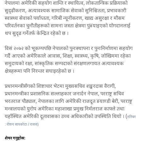
नेपालमा अमेरिकी सहयोग शान्ति र स्थायित्व, लोकतान्त्रिक प्रक्रियाको
सुदृढीकरण, अत्यावश्यक सामाजिक सेवाको सुनिश्चितता, प्रभावकारी
स्वास्थ्य सेवाको पर्याप्तता, गरिबी न्यूनीकरण, खाद्य असुरक्षा र मौसम
परिवर्तनका चुनौतीहरूको सामना जस्ता क्षेत्रमा पु¥याइएको योगदानलाई
थप सुदृढ गर्नेतर्फ केन्द्रित रहेको छ ।
विसं २०७२ को भूकम्पपछि नेपालको पुनःस्थापना र पुनःनिर्माणमा सहयोग
गर्दै आएको अमेरिकाले आवास, शिक्षा, स्वास्थ्य, कृषि, जोखिममा रहेका
समुदायको रक्षा, सांस्कृतिक सम्पदाको संरक्षणलगायत अत्यावश्यक
क्षेत्रहरूमा पनि निरन्तर सघाइरहेको छ ।
प्रधानमन्त्रीसँगको शिष्टाचार भेटमा मुख्यसचिव शङ्करदास वैरागी,
प्रधानमन्त्रीका प्रशासनिक सल्लाहकार जनार्दन नेपाल, परराष्ट्र सचिव
भरतराज पौड्याल, नेपालका लागि अमेरिकी राजदूत ¥याण्डी बेरी, परराष्ट्र
मन्त्रालयको युरोप अमेरिका महाशाखा प्रमुख निर्मलराज काफ्ले तथा
यहाँस्थित अमेरिकी दूतावासका उच्च अधिकारीको उपस्थिति थियो । (
तस्बिर
: रोशन सापकोटा / रासस)
शेयर गर्नुहोस: