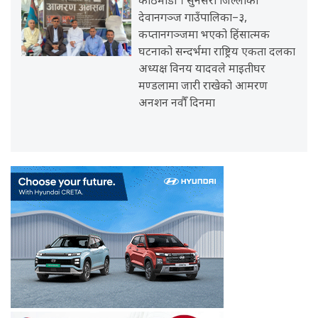
काठमाडौँ । सुनसरी जिल्लाको
देवानगञ्ज गाउँपालिका–३,
कप्तानगञ्जमा भएको हिंसात्मक
घटनाको सन्दर्भमा राष्ट्रिय एकता दलका
अध्यक्ष विनय यादवले माइतीघर
मण्डलामा जारी राखेको आमरण
अनशन नवौँ दिनमा