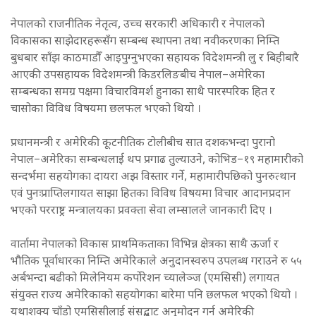
नेपालको राजनीतिक नेतृत्व, उच्च सरकारी अधिकारी र नेपालको
विकासका साझेदारहरूसँग सम्बन्ध स्थापना तथा नवीकरणका निम्ति
बुधबार साँझ काठमाडौँ आइपुग्नुभएका सहायक विदेशमन्त्री लु र बिहीबारै
आएकी उपसहायक विदेशमन्त्री किडरलिङबीच नेपाल–अमेरिका
सम्बन्धका समग्र पक्षमा विचारविमर्श हुनाका साथै पारस्परिक हित र
चासोका विविध विषयमा छलफल भएको थियो ।
प्रधानमन्त्री र अमेरिकी कूटनीतिक टोलीबीच सात दशकभन्दा पुरानो
नेपाल–अमेरिका सम्बन्धलाई थप प्रगाढ तुल्याउने, कोभिड–१९ महामारीको
सन्दर्भमा सहयोगका दायरा अझ विस्तार गर्ने, महामारीपछिको पुनरुत्थान
एवं पुनःप्राप्तिलगायत साझा हितका विविध विषयमा विचार आदानप्रदान
भएको परराष्ट्र मन्त्रालयका प्रवक्ता सेवा लम्सालले जानकारी दिए ।
वार्तामा नेपालको विकास प्राथमिकताका विभिन्न क्षेत्रका साथै ऊर्जा र
भौतिक पूर्वाधारका निम्ति अमेरिकाले अनुदानस्वरुप उपलब्ध गराउने रु ५५
अर्बभन्दा बढीको मिलेनियम कर्पोरेशन च्यालेञ्ज (एमसिसी) लगायत
संयुक्त राज्य अमेरिकाको सहयोगका बारेमा पनि छलफल भएको थियो ।
यथाशक्य चाँडो एमसिसीलाई संसद्बाट अनुमोदन गर्न अमेरिकी