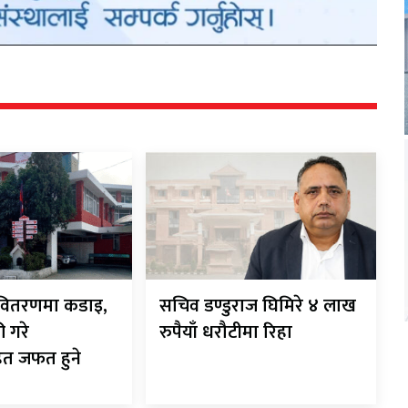
ी-वितरणमा कडाइ,
सचिव डण्डुराज घिमिरे ४ लाख
ी गरे
रुपैयाँ धरौटीमा रिहा
ित जफत हुने