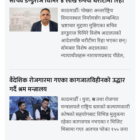
सचिव डण्डुराज घिमिरे ४ लाख रुपैयाँ धरौटीमा रिहा
काठमाडौँ। पोखरा अन्तर्राष्ट्रिय
विमानस्थल निर्माणसँग सम्बन्धित
भ्रष्टाचार मुद्दामा मुछिएका सचिव
डण्डुराज घिमिरे विशेष अदालतको
आदेशपछि धरौटीमा रिहा भएका छन्।
सोमबार विशेष अदालतका
न्यायाधीशहरू नारायणप्रसाद पौडेल,
वैदेशिक रोजगारमा गएका कागजातविहीनको उद्धार
गर्दै श्रम मन्त्रालय
काठमाडौँ । युवा, श्रम तथा रोजगार
मन्त्रालयले राष्ट्रिय स्तरको कल्याणकारी
कोषको सहयोगबाट विभिन्न मुलुकमा
रहेका कागजपत्र नभएका र भिजिट
भिसामा गएर अलपत्र परेका १५५ जना