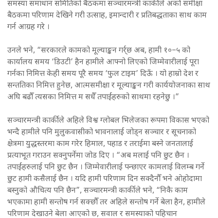
समस्या समाधान समितिको बैठकमा सञ्चारमन्त्री कार्कीले अर्को समीक्षा
बैठकमा परिणाम देखिने गरी उत्साह, इमान्दारी र प्रतिबद्धताका साथ काम
गर्न आग्रह गरे ।
उनले भने, “सरकारले कामको मूल्याङ्कन गर्र्छ अब, हामी १०–५ को
कार्यालय समय ‘डिउटी’ हैन हामीले आफ्नो लिएको जिम्मेवारीलाई पूरा
गर्नका निमित्त केही समय पूरै समय ‘फुल टाइम’ दिऊँ । यो हाम्रो देश र
सन्ततिका निमित्त हुनेछ, आत्मसमीक्षा र मूल्याङ्कन गरी कार्ययोजनाका साथ
अघि बढौँ त्यसका निमित्त म सधैँ तपाईंहरुको साथमा रहनेछु ।”
सञ्चारमन्त्री कार्कीले अहिले विश्व ग्लोबल भिलेजका रूपमा विकास भएको
भन्दै हामीले पनि मुलुकवासीको भावनालाई जोड्न सञ्चार र सूचनाको
क्षेत्रमा युद्धस्तरमा काम गरेर हिमाल, पहाड र तराईमा बस्ने जनतालाई
प्रत्याभूत गराउन सक्नुपर्नेमा जोड दिए । “अब मलाई पनि छुट छैन ।
तपाईंहरुलाई पनि छुट छैन । जिम्मेवारीलाई पन्छाएर कामलाई विलम्ब गर्ने
छुट हामी कसैलाई छैन । यदि हामी परिणाम दिन सक्दैनौँ भने ओहोदामा
बस्नुको औचित्य पनि छैन”, सञ्चारमन्त्री कार्कीले भने, “निकै काम
भएकामा हामी सन्तोष गर्न सक्छौँ तर अहिले सन्तोष गर्ने बेला हैन, हामीले
परिणाम देखाउने बेला आएको छ, सवाल र समस्याको पहिचान