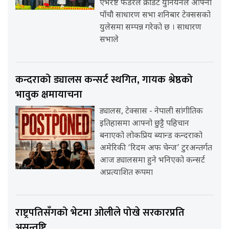
एभरेष्ट फेडरेल क्रेडिट युनियनले आफ्नो
पाँचौ साधारण सभा शनिबार टेक्ससको
युलेसमा सम्पन्न गरेको छ । साधारण
सभाले
कन्दराको ड्यालस कन्सर्ट स्थगित, गायक श्रेष्ठको
भावुक क्षमायाचना
ड्यालस, टेक्सास - नेपाली सांगीतिक
इतिहासमा आफ्नो छुट्टै पहिचान
बनाएको लोकप्रिय ब्यान्ड कन्दराको
अमेरिकी ‘रिदम अफ चेन्ज’ टुरअन्तर्गत
आज ड्यालसमा हुने भनिएको कन्सर्ट
अप्रत्याशित रूपमा
राष्ट्रपतिसँगको भेटमा ओलीले पोखे सरकारप्रति
असन्तुष्टि