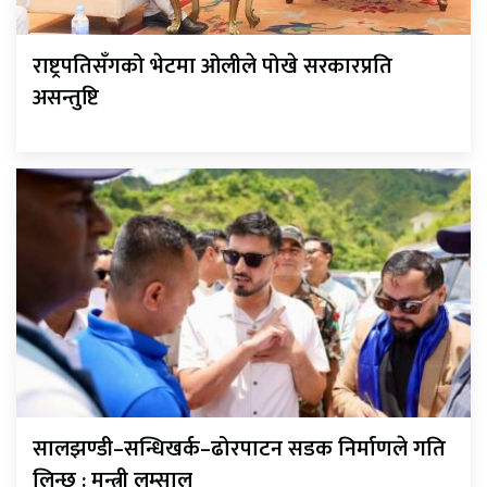
राष्ट्रपतिसँगको भेटमा ओलीले पोखे सरकारप्रति
असन्तुष्टि
सालझण्डी–सन्धिखर्क–ढोरपाटन सडक निर्माणले गति
लिन्छ : मन्त्री लम्साल