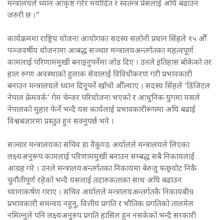
मन्त्रालयले ध्यान आकृष्ट गरेर मर्यादित र स्वतन्त्र प्रेसलाई अघि बढाउन
जरुरी छ ।”
कार्यक्रममा राष्ट्रिय योजना आयोगका सदस्य सलोनी प्रधान सिंहले १५ औँ
पञ्जवर्षीय योजनामा आबद्ध सञ्चार मन्त्रालयअन्तर्गतका महत्वपूर्ण
कामलाई परिणाममुखी बनाइनुपर्नेमा जोड दिए । उनले इतिहास बोकेको तर
हाल रुग्ण अवस्थाको हुलाक सेवालाई विविधीकरण गरी प्रभावकारी
बनाउन मन्त्रालयले ध्यान दिनुपर्ने खाँचो औँल्याए । सदस्य सिंहले ‘डिजिटल
नेपाल फ्रेमवर्क’ गेम चेन्जर परियोजना भएको र आधुनिक युगमा यसले
नेपालको मुहार फेर्ने भन्दै यस कार्यलाई प्रभावकारीरूपमा अघि बढाई
विश्वबजारमा प्रस्तुत हुन सक्नुपर्छ भने ।
सञ्चार मन्त्रालयका सचिव डा वैकुण्ठ अर्यालले मन्त्रालयले लिएका
लक्ष्यअनुरूप कामलाई परिणाममुखी बनाउन सम्बद्ध सबै निकायलाई
आग्रह गरे । उनले मन्त्रालयअन्तर्गतका निकायमा बेरुजु फछ्र्योट निकै
चुनौतीपूर्ण रहेको भन्दै यसलाई तदारुकताका साथ अघि बढाउन
ध्यानाकर्षण गराए । सचिव अर्यालले मन्त्रालयअन्तर्गतकै निकायबीच
प्रभावकारी समन्वय नहुनु, वित्तीय प्रगति र भौतिक प्रगतिको तालमेल
नमिल्नुले पनि लक्ष्यअनुरुप प्रगति हासिल हुन नसकेको भन्दै सरकारी