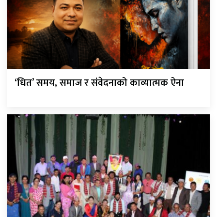
‘धित’ समय, समाज र संवेदनाको काव्यात्मक ऐना