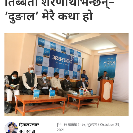
तिब्बती शरणार्थी भन्छन्–
‘दुङाल’ मेरै कथा हो
हिमालयखवर
१२ कार्तिक २०७८, शुक्रबार / October 29,
2021
संवाददाता