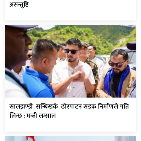
असन्तुष्टि
सालझण्डी–सन्धिखर्क–ढोरपाटन सडक निर्माणले गति
लिन्छ : मन्त्री लम्साल