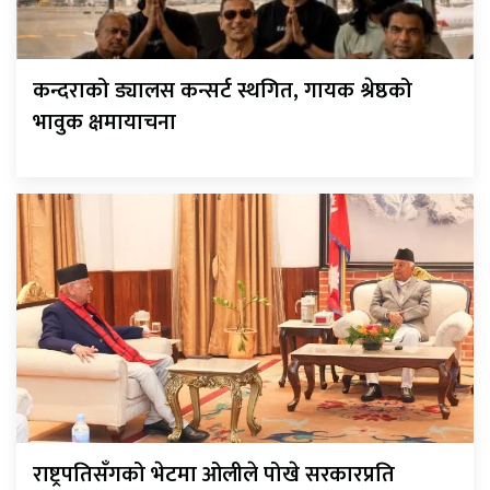
कन्दराको ड्यालस कन्सर्ट स्थगित, गायक श्रेष्ठको
भावुक क्षमायाचना
राष्ट्रपतिसँगको भेटमा ओलीले पोखे सरकारप्रति