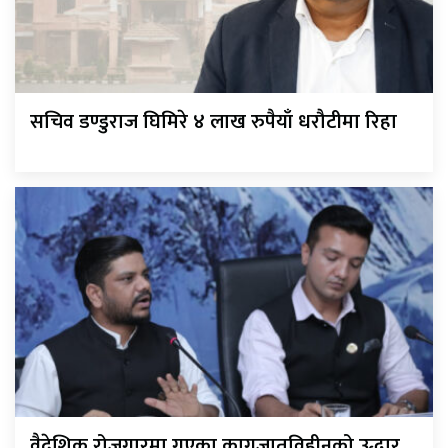
सचिव डण्डुराज घिमिरे ४ लाख रुपैयाँ धरौटीमा रिहा
वैदेशिक रोजगारमा गएका कागजातविहीनको उद्धार