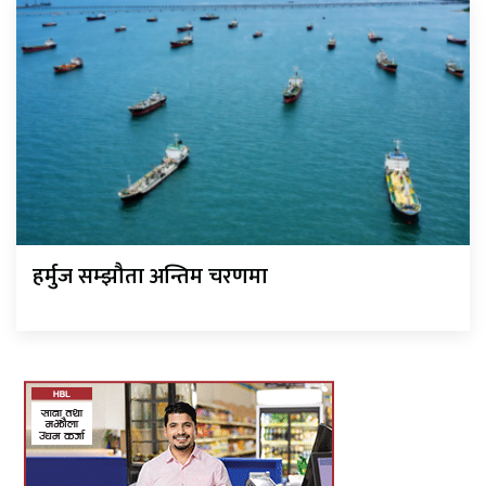
हर्मुज सम्झौता अन्तिम चरणमा