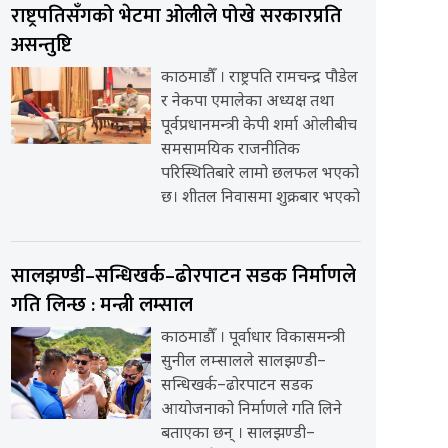
राष्ट्रपतिसँगको भेटमा ओलीले पोखे सरकारप्रति
असन्तुष्टि
काठमाडौँ । राष्ट्रपति रामचन्द्र पौडेल
र नेकपा एमालेका अध्यक्ष तथा
पूर्वप्रधानमन्त्री केपी शर्मा ओलीबीच
समसामयिक राजनीतिक
परिस्थितिबारे लामो छलफल भएको
छ। शीतल निवासमा शुक्रबार भएको
सालझण्डी–सन्धिखर्क–ढोरपाटन सडक निर्माणले
गति लिन्छ : मन्त्री लम्साल
काठमाडौँ । पूर्वाधार विकासमन्त्री
सुनील लम्सालले सालझण्डी–
सन्धिखर्क–ढोरपाटन सडक
आयोजनाको निर्माणले गति लिने
बताएका छन् । सालझण्डी–