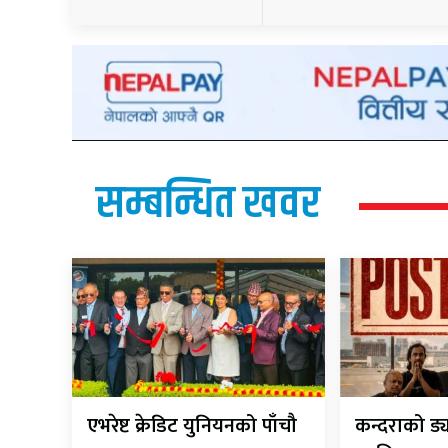
सम्बन्धित खवर
एभरेष्ट क्रेडिट युनियनको पाँचौ
कन्दराको ड्