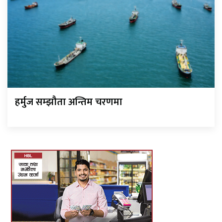
हर्मुज सम्झौता अन्तिम चरणमा