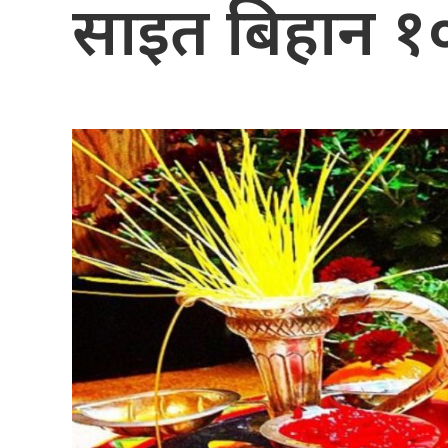
साइत बिहान १०