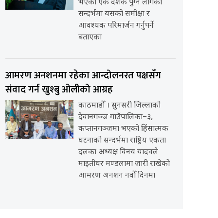
भएको एक दशक पुग्न लागेको
सन्दर्भमा यसको समीक्षा र
आवश्यक परिमार्जन गर्नुपर्ने
बताएका
आमरण अनशनमा रहेका आन्दोलनरत पक्षसँग
संवाद गर्न खुश्बु ओलीको आग्रह
काठमाडौँ । सुनसरी जिल्लाको
देवानगञ्ज गाउँपालिका–३,
कप्तानगञ्जमा भएको हिंसात्मक
घटनाको सन्दर्भमा राष्ट्रिय एकता
दलका अध्यक्ष विनय यादवले
माइतीघर मण्डलामा जारी राखेको
आमरण अनशन नवौँ दिनमा