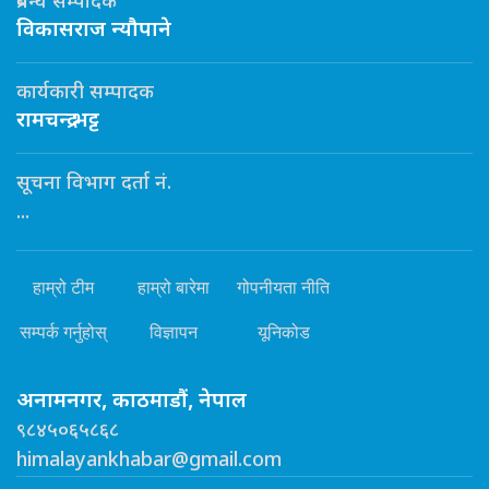
प्रबन्ध सम्पादक
विकासराज न्यौपाने
कार्यकारी सम्पादक
रामचन्द्र भट्ट
सूचना विभाग दर्ता नं.
...
हाम्रो टीम
हाम्रो बारेमा
गोपनीयता नीति
सम्पर्क गर्नुहोस्
विज्ञापन
यूनिकोड
अनामनगर, काठमाडौं, नेपाल
९८४५०६५८६८
himalayankhabar@gmail.com