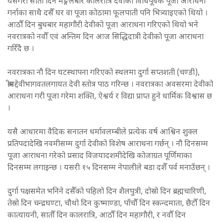
यसैगरी सातौँ दिन मङ्गलबार कालरात्रि देवीको विधिपूर्वक पूजा आराधना
गर्नाका साथै दसैँ घर वा पूजा कोठामा फूलपाती पनि भित्र्याइएको थियो ।
आठौँ दिन बुधबार महागौरी देवीको पूजा आराधना गरिएको थियो भने
नवरात्रको नवौँ एवं अन्तिम दिन आज सिद्धिदात्री देवीको पूजा आराधना
गरिँदै छ ।
नवरात्रका नौ दिन घटस्थापना गरिएको स्थलमा दुर्गा सप्तशती (चण्डी),
श्रीमद्देवीभागवतलगायत देवी स्तोत्र पाठ गरिन्छ । नवरात्रका अवसरमा देवीको
आराधना गरी पूजा गरेमा शक्ति, ऐश्वर्य र विद्या प्राप्त हुने धार्मिक विश्वास छ
।
यसै आधारमा वैदिक सनातन धर्मावलम्बीले प्रत्येक वर्ष आश्विन शुक्ल
प्रतिपदादेखि नवमीसम्म दुर्गा देवीको विशेष आराधना गर्छन् । नौ दिनसम्म
पूजा आराधना गरेको प्रसाद विजयादशमीदेखि कोजाग्रत पूर्णिमाका
दिनसम्म लगाइन्छ । यसरी १५ दिनसम्म नेपालीले बडा दशैँ पर्व मनाउँछन् ।
दुर्गा पक्षसमेत भनिने दसैँको पहिलो दिन शैलपुत्री, दोस्रो दिन ब्रह्मचारिणी,
तेस्रो दिन चन्द्रघण्टा, चौथो दिन कुष्माण्डा, पाँचौँ दिन स्कन्दमाता, छैटौँ दिन
कात्यायनी, सातौँ दिन कालरात्रि, आठौँ दिन महागौरी, र नवौँ दिन