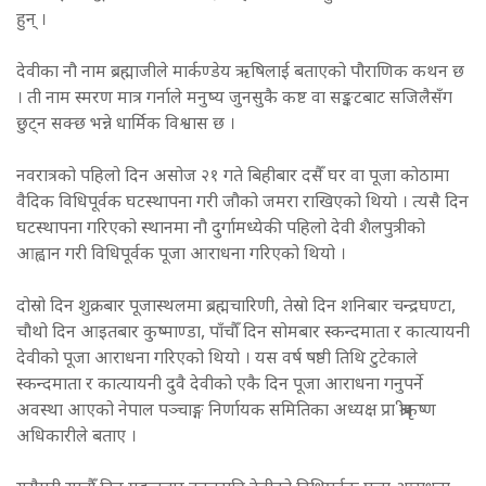
हुन् ।
देवीका नौ नाम ब्रह्माजीले मार्कण्डेय ऋषिलाई बताएको पौराणिक कथन छ
। ती नाम स्मरण मात्र गर्नाले मनुष्य जुनसुकै कष्ट वा सङ्कटबाट सजिलैसँग
छुट्न सक्छ भन्ने धार्मिक विश्वास छ ।
नवरात्रको पहिलो दिन असोज २१ गते बिहीबार दसैँ घर वा पूजा कोठामा
वैदिक विधिपूर्वक घटस्थापना गरी जौको जमरा राखिएको थियो । त्यसै दिन
घटस्थापना गरिएको स्थानमा नौ दुर्गामध्येकी पहिलो देवी शैलपुत्रीको
आह्वान गरी विधिपूर्वक पूजा आराधना गरिएको थियो ।
दोस्रो दिन शुक्रबार पूजास्थलमा ब्रह्मचारिणी, तेस्रो दिन शनिबार चन्द्रघण्टा,
चौथो दिन आइतबार कुष्माण्डा, पाँचौँ दिन सोमबार स्कन्दमाता र कात्यायनी
देवीको पूजा आराधना गरिएको थियो । यस वर्ष षष्ठी तिथि टुटेकाले
स्कन्दमाता र कात्यायनी दुवै देवीको एकै दिन पूजा आराधना गनुपर्ने
अवस्था आएको नेपाल पञ्चाङ्ग निर्णायक समितिका अध्यक्ष प्रा श्रीकृष्ण
अधिकारीले बताए ।