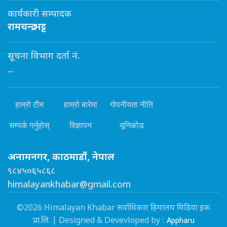
कार्यकारी सम्पादक
रामचन्द्र भट्ट
सूचना विभाग दर्ता नं.
...
हाम्रो टीम
हाम्रो बारेमा
गोपनीयता नीति
सम्पर्क गर्नुहोस्
विज्ञापन
यूनिकोड
अनामनगर, काठमाडौं, नेपाल
९८४५०६५८६८
himalayankhabar@gmail.com
©2026 Himalayan Khabar सर्वाधिकार हिमालय मिडिया इंक
Appharu
प्रा.लि. | Designed & Devevloped by :