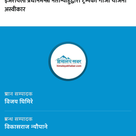
इजरायली प्रधानमन्त्री नेतान्याहुद्वारा ट्रम्पको गाजा योजना
अस्वीकार
प्रधान सम्पादक
विजय घिमिरे
प्रबन्ध सम्पादक
विकासराज न्यौपाने