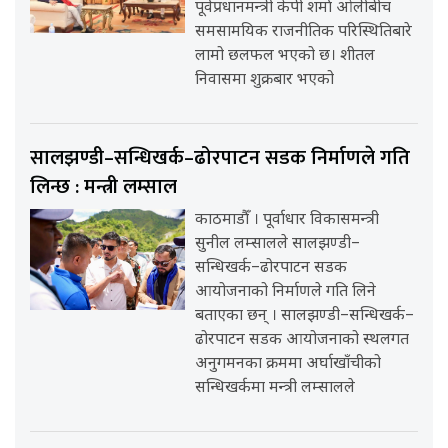
पूर्वप्रधानमन्त्री केपी शर्मा ओलीबीच
समसामयिक राजनीतिक परिस्थितिबारे
लामो छलफल भएको छ। शीतल
निवासमा शुक्रबार भएको
सालझण्डी–सन्धिखर्क–ढोरपाटन सडक निर्माणले गति
लिन्छ : मन्त्री लम्साल
काठमाडौँ । पूर्वाधार विकासमन्त्री
सुनील लम्सालले सालझण्डी–
सन्धिखर्क–ढोरपाटन सडक
आयोजनाको निर्माणले गति लिने
बताएका छन् । सालझण्डी–सन्धिखर्क–
ढोरपाटन सडक आयोजनाको स्थलगत
अनुगमनका क्रममा अर्घाखाँचीको
सन्धिखर्कमा मन्त्री लम्सालले