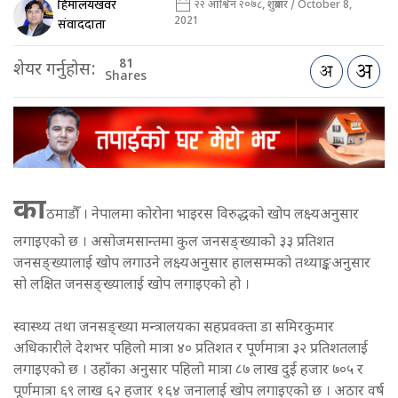
हिमालयखवर
२२ आश्विन २०७८, शुक्रबार / October 8,
2021
संवाददाता
81
शेयर गर्नुहोस:
Shares
का
ठमाडौँ । नेपालमा कोरोना भाइरस विरुद्धको खोप लक्ष्यअनुसार
लगाइएको छ । असोजमसान्तमा कुल जनसङ्ख्याको ३३ प्रतिशत
जनसङ्ख्यालाई खोप लगाउने लक्ष्यअनुसार हालसम्मको तथ्याङ्कअनुसार
सो लक्षित जनसङ्ख्यालाई खोप लगाइएको हो ।
स्वास्थ्य तथा जनसङ्ख्या मन्त्रालयका सहप्रवक्ता डा समिरकुमार
अधिकारीले देशभर पहिलो मात्रा ४० प्रतिशत र पूर्णमात्रा ३२ प्रतिशतलाई
लगाइएको छ । उहाँका अनुसार पहिलो मात्रा ८७ लाख दुई हजार ७०५ र
पूर्णमात्रा ६९ लाख ६२ हजार १६४ जनालाई खोप लगाइएको छ । अठार वर्ष