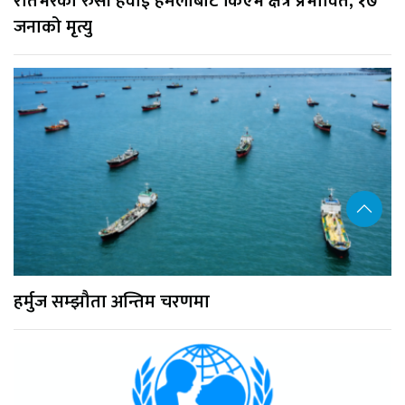
रातभरको रुसी हवाई हमलाबाट किएभ क्षेत्र प्रभावित, १७
जनाको मृत्यु
हर्मुज सम्झौता अन्तिम चरणमा