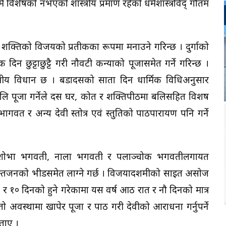
धर्म विशेषको नभएको शास्त्रीय प्रमाण रहेको धर्मशास्त्रविद् गौतम
ी शक्तिको विजयको प्रतीकका रूपमा मनाउने गरिन्छ । दुर्गाको
िन छुट्टाछुट्टै गरी नौवटी कन्याको पूजासमेत गर्ने गरिन्छ ।
स्त्रीय विधान छ । बडादसैँको सातौँ दिन धार्मिक विधिअनुसार
बलि पूजा गर्नेले दसैँ घर, कोत र शक्तिपीठमा बलिसहित विशष
वी भागवत र अन्य देवी स्तोत्र एवं स्तुतिको पाठपारायण पनि गर्ने
ती, शोभा भगवती, नाला भगवती र पलाञ्चोक भगवतीलगायत
भक्तजनको भीडसमेत लाग्ने गर्छ । विजयादशमीको साइत असोज
त र १० दिनको हुने गरेकामा यस वर्ष आठ रात र नौ दिनको मात्र
अवस्थामा खापेर पूजा र पाठ गरी देवीको आराधना गर्नुपर्ने
ताए ।