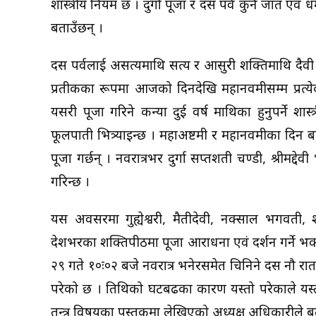
शास्त्रीय नियम छ । दुर्गा पूजा र दसैँ पर्व कुनै जात एवं 
बताउँछन् ।
दसैँ पर्वलाई असत्यमाथि सत्य र आसुरी शक्तिमाथि दैव
प्रतीकका रूपमा आजको दिनदेखि महानवमीसम्म प्रत्येक द
यसरी पूजा गरिने कन्या दुई वर्ष माथिका हुनुपर्ने शा
फूलपाती भित्र्याइन्छ । महाअष्टमी र महानवमीका दिन 
पूजा गर्छन् । नवरात्रभर दुर्गा सप्तशती चण्डी, श्रीमद्दे
गरिन्छ ।
यस अवसरमा गुह्येश्वरी, मैतीदेवी, नक्साल भगव
देशभरका शक्तिपीठमा पूजा आराधना एवं दर्शन गर्ने 
२९ गते १०ः०२ बजे नवरात्र भनेरसमेत चिनिने दसैँ नौ रा
परेको छ । तिथिको घटबढका कारण यस्तो परेकाले यस्तो 
तन्त्र विषयका पुस्तकमा लेखिएको अध्यक्ष अधिकारीले ब