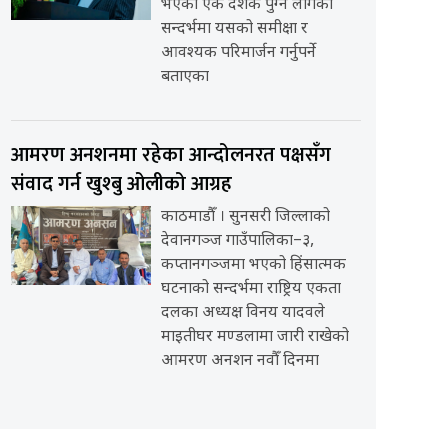
भएको एक दशक पुग्न लागेको
सन्दर्भमा यसको समीक्षा र
आवश्यक परिमार्जन गर्नुपर्ने
बताएका
आमरण अनशनमा रहेका आन्दोलनरत पक्षसँग
संवाद गर्न खुश्बु ओलीको आग्रह
काठमाडौँ । सुनसरी जिल्लाको
देवानगञ्ज गाउँपालिका–३,
कप्तानगञ्जमा भएको हिंसात्मक
घटनाको सन्दर्भमा राष्ट्रिय एकता
दलका अध्यक्ष विनय यादवले
माइतीघर मण्डलामा जारी राखेको
आमरण अनशन नवौँ दिनमा