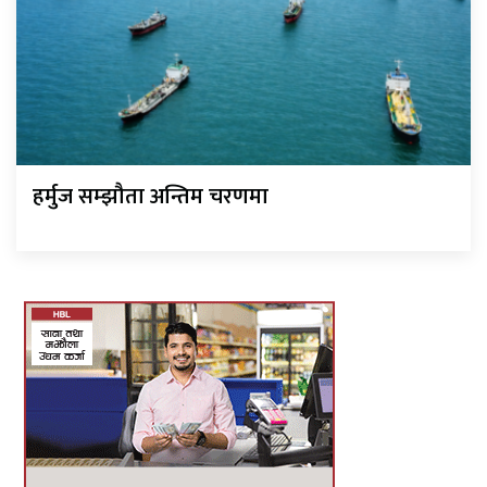
हर्मुज सम्झौता अन्तिम चरणमा