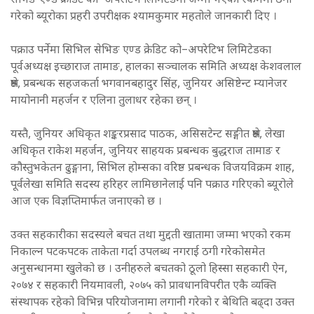
सेभिङ एण्ड क्रेडिट को–अपरेटिभ लिमिटेडमा जम्मा भएको रकममा ठगी
गरेको ब्यूरोका प्रहरी उपरीक्षक श्यामकुमार महतोले जानकारी दिए ।
पक्राउ पर्नेमा सिभिल सेभिङ एण्ड क्रेडिट को–अपरेटिभ लिमिटेडका
पूर्वअध्यक्ष इच्छाराज तामाङ, हालका सञ्चालक समिति अध्यक्ष केशवलाल
श्रेष्ठ, प्रबन्धक सहजकर्ता भगवानबहादुर सिंह, जुनियर असिष्टेन्ट म्यानेजर
मायोनानी महर्जन र एलिना तुलाधर रहेका छन् ।
यस्तै, जुनियर अधिकृत शङ्करप्रसाद पाठक, असिसटेन्ट सङ्गीत श्रेष्ठ, लेखा
अधिकृत राकेश महर्जन, जुनियर साहयक प्रबन्धक बुद्धराज तामाङ र
कौस्तुभकेतन ढुङ्गाना, सिभिल होम्सका वरिष्ठ प्रबन्धक विजयविक्रम शाह,
पूर्वलेखा समिति सदस्य हरिहर लामिछानेलाई पनि पक्राउ गरिएको ब्यूरोले
आज एक विज्ञप्तिमार्फत जनाएको छ ।
उक्त सहकारीका सदस्यले बचत तथा मुद्दती खातामा जम्मा भएको रकम
निकाल्न पटकपटक ताकेता गर्दा उपलब्ध नगराई ठगी गरेकोसमेत
अनुसन्धानमा खुलेको छ । उनीहरुले बचतको ठूलो हिस्सा सहकारी ऐन,
२०७४ र सहकारी नियमावली, २०७५ को प्रावधानविपरीत एकै व्यक्ति
संस्थापक रहेको विभिन्न परियोजनामा लगानी गरेको र बेथिति बढ्दा उक्त