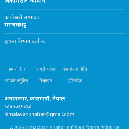
विकासराज न्यौपाने
कार्यकारी सम्पादक
रामचन्द्र भट्ट
सूचना विभाग दर्ता नं.
...
हाम्रो टीम
हाम्रो बारेमा
गोपनीयता नीति
सम्पर्क गर्नुहोस्
विज्ञापन
यूनिकोड
अनामनगर, काठमाडौं, नेपाल
९८४५०६५८६८
himalayankhabar@gmail.com
©2026 Himalayan Khabar सर्वाधिकार हिमालय मिडिया इंक