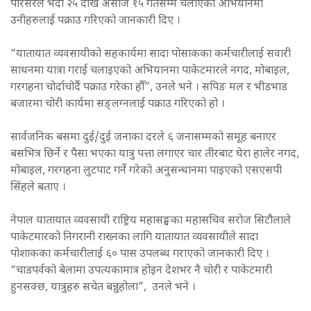
परिसरले भदौ २५ देखि असोज १५ गतेसम्म चलाएको अभियानमा
उनीहरुलाई पक्राउ गरिएको जानकारी दिए ।
“यातायात व्यवसायीको सहकार्यमा सादा पोसाकका कर्मचारीलाई सवारी
साधनमा यात्रा गराई चलाइएको अभियानमा पाकेटमारले नगद, मोबाइल,
गरगहना चोर्दाचोर्दै पक्राउ गरेका हौँ”, उनले भने । सपिङ मल र भीडभाड
बजारमा चोरी कार्यमा सङ्लग्नलाई पक्राउ गरिएको हो ।
सार्वजनिक बसमा दुई/दुई जनाका दरले ६ जनासम्मको समूह बनाएर
बसभित्र छिर्ने र पैसा भएका यात्रु पत्ता लगाएर चार तीरबाट घेरा हालेर नगद,
मोबाइल, गरगहना लुटपाट गर्ने गरेको अनुसन्धानमा पाइएको एसएसपी
सिंहले बताए ।
नेपाल यातायात व्यवसायी राष्ट्रिय महासङ्घका महासचिव सरोज सिटौलाले
पाकेटमारको निगरानी राख्नका लागि यातायात व्यवसायीले सादा
पोशाकका कर्मचारीलाई ६० पास उपलब्ध गराएको जानकारी दिए ।
“चाडपर्वको बेलामा उपत्यकामात्र होइन देशभर नै चोरी र पाकेटमारी
हुनसक्छ, यात्रुहरु सचेत बन्नुहोला”, उनले भने ।