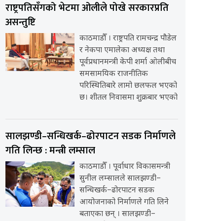
राष्ट्रपतिसँगको भेटमा ओलीले पोखे सरकारप्रति
असन्तुष्टि
काठमाडौँ । राष्ट्रपति रामचन्द्र पौडेल
र नेकपा एमालेका अध्यक्ष तथा
पूर्वप्रधानमन्त्री केपी शर्मा ओलीबीच
समसामयिक राजनीतिक
परिस्थितिबारे लामो छलफल भएको
छ। शीतल निवासमा शुक्रबार भएको
सालझण्डी–सन्धिखर्क–ढोरपाटन सडक निर्माणले
गति लिन्छ : मन्त्री लम्साल
काठमाडौँ । पूर्वाधार विकासमन्त्री
सुनील लम्सालले सालझण्डी–
सन्धिखर्क–ढोरपाटन सडक
आयोजनाको निर्माणले गति लिने
बताएका छन् । सालझण्डी–