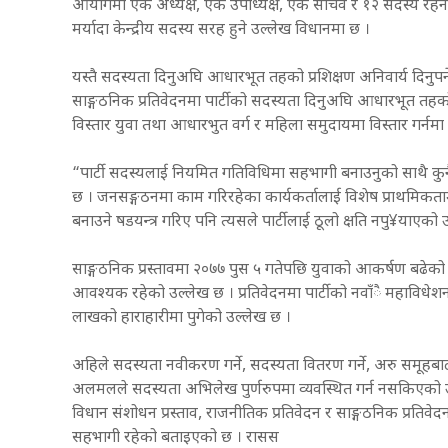
आयोगमा एक अध्यक्ष, एक उपाध्यक्ष, एक सचिव र १२ सदस्य रहने 
मर्यादा केन्द्रीय सदस्य सरह हुने उल्लेख विधानमा छ ।
यस्तै सदस्यता दिनुअघि आधारभूत तहको प्रशिक्षण अनिवार्य दिनुपर्ने 
साङ्गठनिक प्रतिवेदनमा पार्टीको सदस्यता दिनुअघि आधारभूत तहको प्र
विस्तार युवा तथा आधारभुत वर्ग र महिला समुदायमा विस्तार गर्नमा
“पार्टी सदस्यलाई नियमित गतिविधिमा सहभागी बनाउनुको साथै कुनै 
छ । जनसङ्गठनमा काम गरिरहेका कार्यकर्तालाई विशेष प्राथमिकतामा 
बनाउने षडयन्त्र गरिए पनि त्यसले पार्टीलाई ठूलो क्षति नपु¥याएको
साङ्गठनिक प्रस्तावमा २०७७ पुस ५ गतेपछि युवाको आकर्षण बढेको
आवश्यक रहेको उल्लेख छ । प्रतिवेदनमा पार्टीको नवाँै महाविधे
लाखको हाराहारीमा पुगेको उल्लेख छ ।
अहिले सदस्यता नवीकरण गर्ने, सदस्यता वितरण गर्ने, अरु समूहब
अलमलले सदस्यता अभिलेख पुर्णरुपमा व्यवस्थित गर्न नसकिएको 
विधान संशोधन प्रस्ताव, राजनीतिक प्रतिवेदन र साङ्गठनिक प्रतिवे
सहभागी रहेको बताइएको छ । रासस