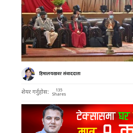
हिमालयखवर संवाददाता
135
शेयर गर्नुहोस:
Shares