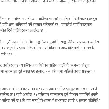
व्यवस्था गरिएको छ । आयोगका अध्यक्ष, उपाध्यक्ष, सचिव र सदस्यको
व्यवस्था गरिने भएको छ । पार्टीका महासचिव ईश्वर पोखरेलद्वारा प्रस्तुत
शिक्षण अनिवार्य गर्ने प्रस्ताव गरिएको छ । एमालेले पार्टी सदस्यता
 जोड दिने प्रतिवेदनमा उल्लेख छ ।
न कुनै तहको कमिटीमा सङ्गठित गर्नुपर्छ”, साङ्गठनिक प्रस्तावमा उल्लेख
राख्नुपर्ने प्रस्ताव गरिएको छ । प्रतिवेदनमा अध्यादेशमार्फत कमजोर
 उल्लेख छ ।
 र उनीहरुलाई व्यवस्थित कार्ययोजनासहित पार्टीको काममा जोड्न
शनमा सदस्यता दुई लाख ५६ हजार ७७२ रहेकामा अहिले उक्त सङ्ख्या ६
ाट आएकाको नविकरण वा सदस्यता प्रदान गर्ने जस्ता कुरामा रहन गएको
उल्लेख छ । यही असोज १७ गतेसम्म सञ्चालन हुने विधान महाधिवेशनले
दन पारित गर्ने छ । विधान महाधिवेशनमा देशभरबाट झण्डै ६ हजार प्रतिनिधि