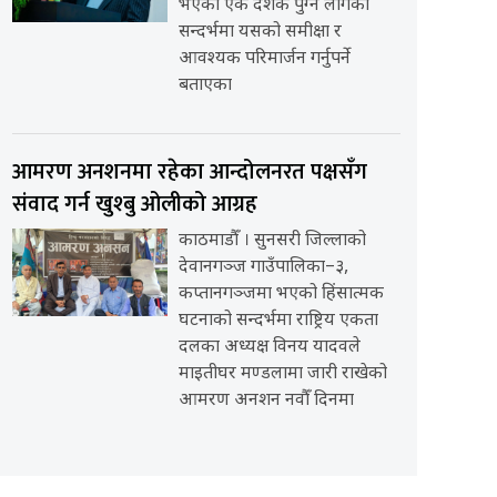
भएको एक दशक पुग्न लागेको
सन्दर्भमा यसको समीक्षा र
आवश्यक परिमार्जन गर्नुपर्ने
बताएका
आमरण अनशनमा रहेका आन्दोलनरत पक्षसँग
संवाद गर्न खुश्बु ओलीको आग्रह
काठमाडौँ । सुनसरी जिल्लाको
देवानगञ्ज गाउँपालिका–३,
कप्तानगञ्जमा भएको हिंसात्मक
घटनाको सन्दर्भमा राष्ट्रिय एकता
दलका अध्यक्ष विनय यादवले
माइतीघर मण्डलामा जारी राखेको
आमरण अनशन नवौँ दिनमा