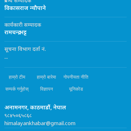
प्रबन्ध सम्पादक
विकासराज न्यौपाने
कार्यकारी सम्पादक
रामचन्द्र भट्ट
सूचना विभाग दर्ता नं.
...
हाम्रो टीम
हाम्रो बारेमा
गोपनीयता नीति
सम्पर्क गर्नुहोस्
विज्ञापन
यूनिकोड
अनामनगर, काठमाडौं, नेपाल
९८४५०६५८६८
himalayankhabar@gmail.com