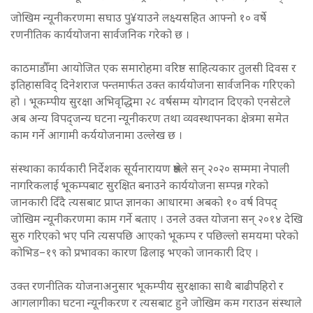
जोखिम न्यूनीकरणमा सघाउ पु¥याउने लक्ष्यसहित आफ्नो १० वर्षे
रणनीतिक कार्ययोजना सार्वजनिक गरेको छ ।
काठमाडौँमा आयोजित एक समारोहमा वरिष्ठ साहित्यकार तुलसी दिवस र
इतिहासविद् दिनेशराज पन्तमार्फत उक्त कार्ययोजना सार्वजनिक गरिएको
हो । भूकम्पीय सुरक्षा अभिवृद्धिमा २८ वर्षसम्म योगदान दिएको एनसेटले
अब अन्य विपद्जन्य घटना न्यूनीकरण तथा व्यवस्थापनका क्षेत्रमा समेत
काम गर्ने आगामी कर्ययोजनामा उल्लेख छ ।
संस्थाका कार्यकारी निर्देशक सूर्यनारायण श्रेष्ठले सन् २०२० सम्ममा नेपाली
नागरिकलाई भूकम्पबाट सुरक्षित बनाउने कार्ययोजना सम्पन्न गरेको
जानकारी दिँदै त्यसबाट प्राप्त ज्ञानका आधारमा अबको १० वर्ष विपद्
जोखिम न्यूनीकरणमा काम गर्ने बताए । उनले उक्त योजना सन् २०१४ देखि
सुरु गरिएको भए पनि त्यसपछि आएको भूकम्प र पछिल्लो समयमा परेको
कोभिड–१९ को प्रभावका कारण ढिलाइ भएको जानकारी दिए ।
उक्त रणनीतिक योजनाअनुसार भूकम्पीय सुरक्षाका साथै बाढीपहिरो र
आगलागीका घटना न्यूनीकरण र त्यसबाट हुने जोखिम कम गराउन संस्थाले