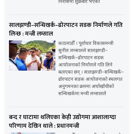
निवासमा शुक्रबार भएको
सालझण्डी–सन्धिखर्क–ढोरपाटन सडक निर्माणले गति
लिन्छ : मन्त्री लम्साल
काठमाडौँ । पूर्वाधार विकासमन्त्री
सुनील लम्सालले सालझण्डी–
सन्धिखर्क–ढोरपाटन सडक
आयोजनाको निर्माणले गति लिने
बताएका छन् । सालझण्डी–सन्धिखर्क–
ढोरपाटन सडक आयोजनाको स्थलगत
अनुगमनका क्रममा अर्घाखाँचीको
सन्धिखर्कमा मन्त्री लम्सालले
बन्द र घाटामा थलिएका केही उद्योगमा आशालाग्दा
परिणाम देखिन थाले : प्रधानमन्त्री