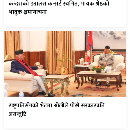
कन्दराको ड्यालस कन्सर्ट स्थगित, गायक श्रेष्ठको
भावुक क्षमायाचना
राष्ट्रपतिसँगको भेटमा ओलीले पोखे सरकारप्रति
असन्तुष्टि