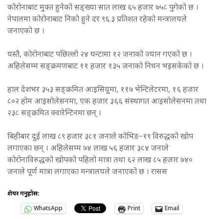
कोरोनाबाट मुक्त हुनेको सङ्ख्या सात लाख ६५ हजार ७५८ पुगेको छ ।
नेपालमा कोरोनाबाट निको हुने दर ९६.३ प्रतिशत रहेको मन्त्रालयले
जनाएको छ ।
यस्तै, कोरोनाबाट पछिल्लो २४ घन्टामा १२ जनाको ज्यान गएको छ ।
अहिलेसम्म सङ्क्रमणबाट ११ हजार १३५ जनाको निधन भइसकेको छ ।
हाल देशभर ३५३ सङ्क्रमित आइसियूमा, ११७ भेन्टिलेटरमा, १६ हजार
८०२ होम आइसोलेसनमा, एक हजार ३६६ संस्थागत आइसोलेसनमा तथा
२३८ सङ्क्रमित क्वारेन्टिनमा छन् ।
बिहीबार दुई लाख ८९ हजार ३८१ जनाले कोभिड–१९ विरुद्धको खोप
लगाएका छन् । अहिलेसम्म ७४ लाख ५६ हजार ३८४ जनाले
कोरोनाविरुद्धको खोपको पहिलो मात्रा तथा ६२ लाख ८५ हजार ७४०
जनाले पूर्ण मात्रा लगाएका मन्त्रालयले जनाएको छ । रासस
शेयर गर्नुहोस:
WhatsApp
Print
Email