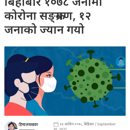
बिहीबार १०७८ जनामा
कोरोना सङ्क्रमण, १२
जनाको ज्यान गयो
हिमालयखवर
१४ आश्विन २०७८, बिहिबार / September
30, 2021