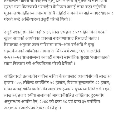
तत्कालीन गाविस सचिवहरुले मृत्यु दर्ता भएपश्चात् मृतकको सामाजिक
सुरक्षा भत्ता वितरणको भरपाईमा कैफियत जनाई लगत कट्टा गर्नुपर्नेमा
मृतक लाभग्राहीहरुका नाममा साथै दोहोरो नामको भरपाई बनाएर भ्रष्टाचार
गरेको भन्दै अख्तियारमा उजुरी परेको थियो ।
उजुरीपश्चात् छानबिन गर्दा रु १६ लाख ४० हजार ५०० हिनामिना गरेको
खुल्न आएको आयोगका प्रवक्ता नारायणप्रसाद रिसालले बताए ।
रिसालका अनुसार उक्त गाविसमा सात–आठ वर्षअघि नै मृत्यु
भइसकेकाको व्यक्तिका नाममा आर्थिक वर्ष २०६३÷६४ सालदेखि
२०७१÷०७२ सालसम्ममा बनावटी नाममा सामाजिक सुरक्षा भत्ताबापतको
रकम निकासा गरी अनियमितता गरेको देखियो ।
अख्तियारले तत्कालीन गाविस सचिव केशवप्रसाद आचार्यसँग नौ लाख ९०
हाजार ५००, लोकेन्द्र कार्कीसँग ७८ हाजार, विशाल सुन्दाससँग ८२ हजार,
माधवप्रसाद खतिवडासँग तीन लाख १४ हजार र पुष्पराज सिग्देलसँग एक
लाख ७६ हजार रुपैँया सजायको मागदाबीसहित अख्तियार दुरुपयोग
अनुसन्धान आयोग ऐन, २०४८ को दफा १८ एवं दफा ३५ बमोजिम
अदालतमा आरोपपत्र दायर गरेको हो ।