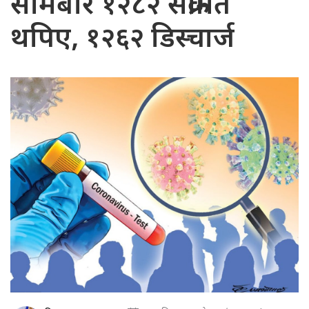
सोमबार १२८२ संक्रमित
थपिए, १२६२ डिस्चार्ज