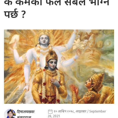
के कर्मको फल सबैले भोग्नै
पर्छ ?
हिमालयखवर
१० आश्विन २०७८, आइतबार / September
26, 2021
संवाददाता