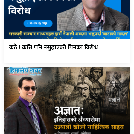
कठै ! कत्ति पनि नसुहाएको यिनका विरोध