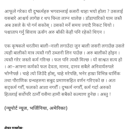
आफूले गरेका यी दुष्कर्महरु भगवान्लाई कसरी थाहा भयो होला ? उसलाई
यसबारे आश्चर्य लागेछ र थप चिन्ता लाग्न थालेछ । डाँडापारिको घाम जस्तै
अब उसले के पो गर्न सकोस् । उसको मर्ने समय ज्यादै निकट थियो ।
पश्चाताप गर्नु सिवाय ऊसँग अरु बाँकी केही पनि रहेको थिएन ।
एक कृषकले धरतीमा बाली–नाली लगाउँदा जुन बाली जसरी लगाउँछ उसले
त्यही बालीको मात्र त्यस्तै गरी उब्जनी लिन पाउँछ । अरु बालीको होइन ।
त्यस्तै गरेर जस्तो कर्म गरिन्छ । फल पनि त्यस्तै मिल्छ । यो साश्वत सत्य हो
। आ–आफ्ना कर्मको फल देवता, मानव, दानव सबैले अनिवार्यरुपले
भोग्नैपर्छ । चाहे त्यो जिउँदै होस्, चाहे मरेपछि, भनेर हाम्रा विभिन्न धार्मिक
तथा पौराणिक ग्रन्थहरुमा सबुद प्रमाणसहित वर्णन गरिएको छ । अतः
सद्कर्म गरौँ, फलको आशा नगरौँ । दुष्कर्म नगरौँ, कर्म गर्दा अरुको
हितलाई सर्वोपरि ठानौँ यसैमा हामी सबैको कल्याण हुनेछ । अस्तु !
(न्यूपोर्ट न्यूज, भर्जिनिया, अमेरिका)
शेयर गर्नुहोस: