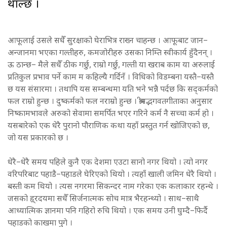
थाल्छ ।
आफूलाई उसले सधैँ सुरक्षाको घेराभित्र राख्न चाहन्छ । आफूबाट जान–
अन्जानमा भएका गल्तीहरु, कमजोरीहरु उसका निम्ति स्वीकार्य हुँदैनन् ।
ऊ ठान्छ– मैले सधैँ ठीक गर्छु, राम्रो गर्छु, गल्ती या खराब काम या अरुलाई
प्रतिकुल प्रभाव पर्ने काम म कहिल्यै गर्दिनँ । विधिको विडम्बना यस्तै–यस्तै
छ यस संसारमा । तथापि यस सम्बन्धमा यति भने भन्नै पर्दछ कि सद्कर्मको
फल राम्रो हुन्छ । दुष्कर्मको फल नराम्रो हुन्छ । श्रीमद्भगवतगीताका अनुसार
निष्कामभावले अरुको सेवामा समर्पित भएर गरिने कर्म नै सच्चा कर्म हो ।
यसबारेको एक धेरै पुरानो पौराणिक कथा यहाँ प्रस्तुत गर्न खोजिएको छ,
जो यस प्रकारको छ ।
धेरै–धेरै समय पहिले कुनै एक देशमा एउटा सानो नगर थियो । त्यो नगर
वरिपरिबाट पहाडै–पहाडले घेरिएको थियो । त्यहाँ खाली जमिन धेरै थियो ।
बस्ती कम थियो । त्यस नगरमा सिकन्दर नाम गरेका एक कलाकार रहन्थे ।
जसको हृ्रदयमा सधैँ सिर्जनात्मक सोच मात्र भैरहन्थ्यो । साथ–साथै
आध्यात्मिक ज्ञानमा पनि गहिरो रुचि थियो । एक समय उनी घुम्दै–फिर्दै
पहाडको काखमा पुगे ।