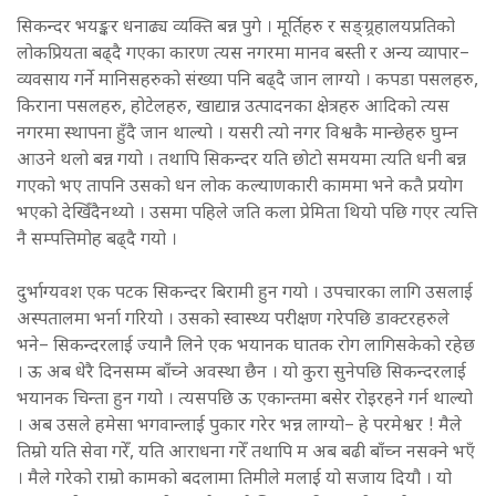
सिकन्दर भयङ्कर धनाढ्य व्यक्ति बन्न पुगे । मूर्तिहरु र सङ्ग्र्रहालयप्रतिको
लोकप्रियता बढ्दै गएका कारण त्यस नगरमा मानव बस्ती र अन्य व्यापार–
व्यवसाय गर्ने मानिसहरुको संख्या पनि बढ्दै जान लाग्यो । कपडा पसलहरु,
किराना पसलहरु, होटेलहरु, खाद्यान्न उत्पादनका क्षेत्रहरु आदिको त्यस
नगरमा स्थापना हुँदै जान थाल्यो । यसरी त्यो नगर विश्वकै मान्छेहरु घुम्न
आउने थलो बन्न गयो । तथापि सिकन्दर यति छोटो समयमा त्यति धनी बन्न
गएको भए तापनि उसको धन लोक कल्याणकारी काममा भने कतै प्रयोग
भएको देखिँदैनथ्यो । उसमा पहिले जति कला प्रेमिता थियो पछि गएर त्यत्ति
नै सम्पत्तिमोह बढ्दै गयो ।
दुर्भाग्यवश एक पटक सिकन्दर बिरामी हुन गयो । उपचारका लागि उसलाई
अस्पतालमा भर्ना गरियो । उसको स्वास्थ्य परीक्षण गरेपछि डाक्टरहरुले
भने– सिकन्दरलाई ज्यानै लिने एक भयानक घातक रोग लागिसकेको रहेछ
। ऊ अब धेरै दिनसम्म बाँच्ने अवस्था छैन । यो कुरा सुनेपछि सिकन्दरलाई
भयानक चिन्ता हुन गयो । त्यसपछि ऊ एकान्तमा बसेर रोइरहने गर्न थाल्यो
। अब उसले हमेसा भगवान्लाई पुकार गरेर भन्न लाग्यो– हे परमेश्वर ! मैले
तिम्रो यति सेवा गरेँ, यति आराधना गरेँ तथापि म अब बढी बाँच्न नसक्ने भएँ
। मैले गरेको राम्रो कामको बदलामा तिमीले मलाई यो सजाय दियौ । यो