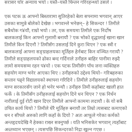
सरासर घोर अन्याय भयो । यस्तै–यस्तै चिन्तन गरिरहन्थ्यो उसले ।
एक पटक ऊ आफ्नो बिस्तारामा सुतिरहेको बेला सपनामा भगवान् आएर
उसका सामुन्ने बोलेको देखेछ । भगवान्ले भनेछन्– हे सिकन्दर ! तिमीले
सबैथोक ग¥यौ, राम्रो भयो । तर, एक समयमा तिमीले एक निर्दोष
बालकलाई किन आफ्नो गुलामी बनायौ ? एक भोको वृद्धालाई खाना खान
तिमीले किन दिएनौ ? तिमीसँग उसलाई दिने कुरा थिएन ? एक स्त्री र
बालकलाई आफ्ना सङ्ग्राहलयका मूर्तिहरु हेर्नबाट किन वञ्चित गरायौ ?
तिमीले सङ्ग्राहलयको ढोका बन्द गर्दिनाले उनीहरु बाहिर पानीमा रुझ्दै
लामो समयसम्म रहन प¥यो । एक पटक तिमीसँग पाँच जना व्यक्तिहरु
सहयोग माग्न भनेर आएका थिए । उनीहरुको उद्देश्य थियो– गरिबहरुका
सन्तान पढ्ने विद्यालयको स्थापना गरिदिने । तिमीले उनीहरुलाई सहयोग
माग्न सरकारसँग जाने हो भनेर भन्यौ । उनीहरु तिमी कहाँबाट खाली हात
फर्के । के तिमीसँग उनीहरुलाई सहयोग दिने धन थिएन ? एक निर्धन
नारीलाई दुई रोटी खान दिएर तिमीले आफ्नो काममा लदायौ । के यो सबै
उचित कार्य थियो ? तिमीले धेरै मूर्तिहरु बनायौ तर तिम्रो त्यसबाट कमाएको
धन र सीपले अरुको लागि कहाँ के दियो ? अतः आफूले गरेका कर्मको
अन्तहृदयदेखि नै हेक्का राख्न सक्नुपर्छ । यति भनिसकेर भगवान् त्यहाँबाट
अन्र्तध्यान भएछन् । त्यसपछि सिकन्दरको निद्रा खुल्न गएछ ।