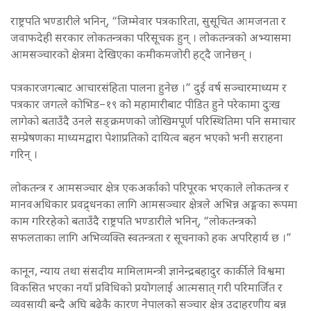
राष्ट्रपति भण्डारीले भनिन्, “जिम्मेवार पत्रकारिता, सुसूचित आमजनता र
जवाफदेही सरकार लोकतन्त्रका परिसूचक हुन् । लोकतन्त्रको अभ्यासमा
आमसञ्चारको क्षेत्रमा देखिएका कमीकमजोरी हट्दै जानेछन् ।
पत्रकारजगत्बाट आचारसंहिता पालना हुनेछ ।” दुई वर्ष सञ्चारमाध्यम र
पत्रकार जगत्ले कोभिड–१९ को महामारीबाट पीडित हुने परेकामा दुःख
लागेको बताउँदै उनले सङ्क्रमणको जोखिमपूर्ण परिस्थितिमा पनि समाचार
सम्प्रेषणका माध्यमद्वारा पेशाप्रतिको दायित्व बहन भएको भनी सराहना
गरिन् ।
लोकतन्त्र र आमसञ्चार क्षेत्र एकअर्काको परिपूरक भएकाले लोकतन्त्र र
मानवअधिकार प्रवद्र्धनका लागि आमसञ्चार क्षेत्रले अभिन्न अङ्गका रूपमा
काम गरिरहेको बताउँदै राष्ट्रपति भण्डारीले भनिन्, “लोकतन्त्रको
सफलताका लागि अभिव्यक्ति स्वतन्त्रता र सूचनाको हक अपरिहार्य छ ।”
कानून, न्याय तथा संसदीय मामिलामन्त्री ज्ञानेन्द्रबहादुर कार्कीले विश्वमा
विकसित भएका नयाँ प्रविधिको प्रयोगलाई आत्मसात् गरी परिमार्जित र
व्यवसायी बन्दै अघि बढेकै कारण नेपालको सञ्चार क्षेत्र उदाहरणीय बन्न