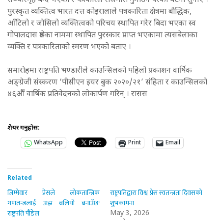
सञ्चारगृह बन्द भएका र पत्रकारले रोजगारी गुमाउन परेका घटना सुनाए ।
पुरस्कृत व्यक्तित्व भारत दत्त कोइरालाले पत्रकारिता क्षेत्रमा बौद्धिक,
आँटिलो र जोसिलो व्यक्तित्वको परिचय स्थापित गरेर बिदा भएका स्व
गोपालदास श्रेष्ठका नाममा स्थापित पुरस्कार प्राप्त भएकामा त्यसबेलाका
व्यक्ति र पत्रकारिताको स्मरण भएको बताए ।
समारोहमा राष्ट्रपति भण्डारीले काउन्सिलको पहिलो प्रकाशन वार्षिक
अङ्ग्रेजी संस्करण ‘पीसीएन इयर बुक २०२०/२१’ संहिता र काउन्सिलको
४६औँ वार्षिक प्रतिवेदनको लोकार्पण गरिन् । रासस
शेयर गर्नुहोस:
WhatsApp
Print
Email
Related
जिम्मेवार प्रेसले लोकतान्त्रिक
राष्ट्रपतिद्वारा विश्व प्रेस स्वतन्त्रता दिवसको
गणतन्त्रलाई अझ बलियो बनाउँछः
शुभकामना
राष्ट्रपति पौडेल
May 3, 2026