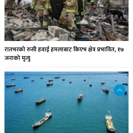
रातभरको रुसी हवाई हमलाबाट किएभ क्षेत्र प्रभावित, १७
जनाको मृत्यु