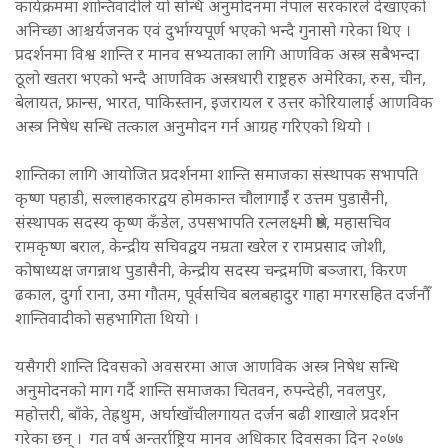
कार्यक्रममा शान्तिवादीले यो सन्धि अनुमोदनमा नेपाल सरकारले देखाएको
अनिच्छा आश्चर्यजनक एवं दुर्भाग्यपूर्ण भएको भन्दै गुनासो गरेका थिए ।
प्रदर्शनमा विश्व शान्ति र मानव सभ्यताका लागि आणविक अस्त्र सबैभन्दा
ठूलो खतरा भएको भन्दै आणविक अस्त्रधारी राष्ट्रहरु अमेरिका, रुस, चीन,
बेलायत, फ्रान्स, भारत, पाकिस्तान, इजरायल र उत्तर कोरियालाई आणविक
अस्त्र निषेध सन्धि तत्काल अनुमोदन गर्न आग्रह गरिएको थियो ।
शान्तिका लागि आयोजित प्रदर्शनमा शान्ति समाजका संस्थापक सभापति
कृष्ण पहाडी, सल्लाहकारद्वय होमकान्त चौलागाईँ र उत्तम पुडासैनी,
संस्थापक सदस्य कृष्ण कँडेल, उपसभापति रत्नलक्ष्मी श्रेष्ठ, महासचिव
रामकृष्ण बराल, केन्द्रीय सचिवद्वय नम्रता खरेल र रामप्रसाद जोशी,
कोषाध्यक्ष जगन्नाथ पुडासैनी, केन्द्रीय सदस्य चन्द्रमणि बञ्जारा, किरण
ढकाल, दुर्गा राना, उमा गौतम, पूर्वसचिव बलबहादुर गाहा मगरसहित दर्जनौँ
शान्तिवादीको सहभागिता थियो ।
यसैगरी शान्ति दिवसको अवसरमा आज आणविक अस्त्र निषेध सन्धि
अनुमोदनको माग गर्दै शान्ति समाजका चितवन, रुपन्देही, नवलपुर,
महोत्तरी, बाँके, तेह्रथुम, अर्घाखाँचीलगायत दर्जन बढी शाखाले प्रदर्शन
गरेका छन् । गत वर्ष अन्तर्राष्ट्रिय मानव अधिकार दिवसका दिन २०७७