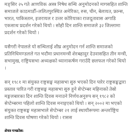
मङ्सिर २५ गते आणविक अस्त्र निषेध सन्धि अनुमोदनको मागसहित शान्ति
समाजले काठमाडौँ÷ललितपुरस्थित अमेरिका, रुस, चीन, बेलायत, फ्रान्स,
भारत, पाकिस्तान, इजरायल र उत्तर कोरियाका राजदूतावास अगाडि
एकसाथ प्रदर्शन गरेको थियो । सोही दिन शान्ति समाजले ३२ जिल्लामा
प्रदर्शन गरेको थियो ।
यसैगरी नेपालले यो सन्धिलाई शीघ्र अनुमोदन गर्न शान्ति समाजको
प्रतिनिधिमण्डलले गत भदौमा प्रधानमन्त्री शेरबहादुर देउवासहित तीन मन्त्री,
सभामुख, राष्ट्रियसभा अध्यक्षको ध्यानाकर्षण गराउँदै छलफल गरेको थियो
।
सन् १९८१ मा संयुक्त राष्ट्रसङ्घ महासभा सुरु भएको दिन पारेर राष्ट्रसङ्घद्वारा
प्रस्ताव पारित गरी राष्ट्रसङ्घ महासभा सुरु हुने सेप्टेम्बर महिनाको तेस्रो
मङ्गलबारका दिन शान्ति दिवस मनाउने निर्णयअनुरुप सन् १९८२ को
सेप्टेम्बरमा पहिलो शान्ति दिवस मनाइएको थियो । सन् २००२ मा भएको
संयुक्त राष्ट्रसङ्घ महासभाले सेप्टेम्बर २१ लाई स्थायीरूपमा अन्तर्राष्ट्रिय
शान्ति दिवस घोषणा गरेको थियो । रासस
शेयर गर्नुहोस: